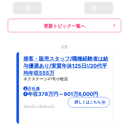
前へ
次へ
更新トピック一覧へ
広告
接客・販売スタッフ/職種経験者は給
与優遇あり/実質年休125日!/20代平
均年収555万
ネクステージ41号小牧店
正社員
年収378万円～901万6,000円
詳しくはこちら
スポンサー：求人ボックス