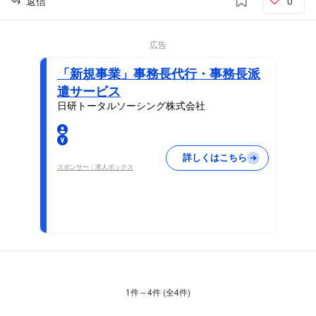
返信
0
広告
「新規事業」事務長代行・事務長派
遣サービス
日研トータルソーシング株式会社
詳しくはこちら
スポンサー：求人ボックス
1
件～
4
件 (全
4
件)