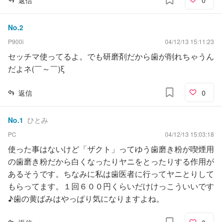
No.
2
P900i
04/12/13 15:11:23
セッチマ使ってるよ。でも研磨剤だから歯が削れちゃうん
だよネ(￣～￣)ξ
返信
0
No.
1
ひとみ
PC
04/12/13 15:03:18
使った事はないけど「ザクト」ってゆう歯磨き粉が喫煙用
の歯磨き粉だから白くなったりヤニをとったりする作用が
あるそうです。ちなみに私は歯医者に行ってヤニとりして
もらってます。１回６００円くらいだけけっこういいです
♪歯の黄ばみはやっぱり気になりますよね。