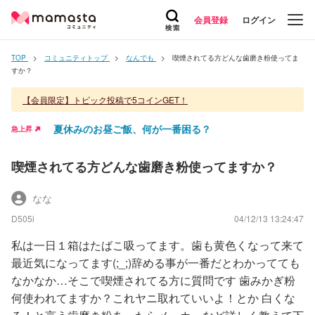
会員登録
ログイン
TOP
コミュニティトップ
なんでも
喫煙されてる方どんな歯磨き粉使ってま
すか？
【会員限定】トピック投稿で5コインGET！
夏休みのお昼ご飯、何が一番困る？
急上昇
喫煙されてる方どんな歯磨き粉使ってますか？
なな
D505i
04/12/13 13:24:47
私は一日１箱はたばこ吸ってます。歯も黄色くなって来て
最近気になってます(;_;)辞める事が一番だとわかってても
なかなか…そこで喫煙されてる方に質問です 歯みかぎ粉
何使われてますか？これヤニ取れていいよ！とか 白くな