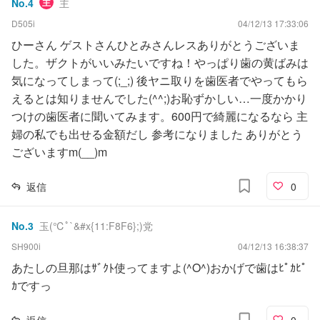
No.
4
主
主
D505i
04/12/13 17:33:06
ひーさん ゲストさんひとみさんレスありがとうございま
した。ザクトがいいみたいですね！やっぱり歯の黄ばみは
気になってしまって(;_;) 後ヤニ取りを歯医者でやってもら
えるとは知りませんでした(^^;)お恥ずかしい…一度かかり
つけの歯医者に聞いてみます。600円で綺麗になるなら 主
婦の私でも出せる金額だし 参考になりました ありがとう
ございますm(__)m
返信
0
No.
3
玉(℃ﾟ`&#x{11:F8F6};)党
SH900i
04/12/13 16:38:37
あたしの旦那はｻﾞｸﾄ使ってますよ(^O^)おかげで歯はﾋﾟｶﾋﾟ
ｶですっ
返信
0