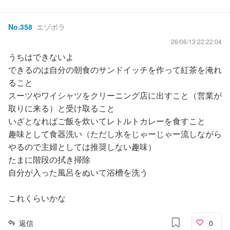
No.
358
エゾボラ
26/06/13 22:22:04
うちはできないよ
できるのは自分の朝食のサンドイッチを作って紅茶を淹れ
ること
スーツやワイシャツをクリーニング店に出すこと（営業が
取りに来る）と受け取ること
いざとなればご飯を炊いてレトルトカレーを食すこと
趣味として食器洗い（ただし水をじゃーじゃー流しながら
やるので主婦としては推奨しない趣味）
たまに階段の拭き掃除
自分が入った風呂をぬいて浴槽を洗う
これくらいかな
返信
0