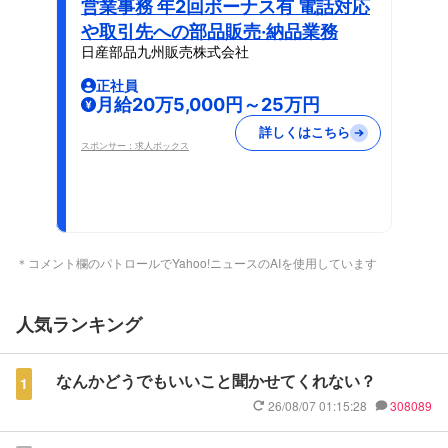
営業事務 年2回ボーナス有 電話対応
や取引先への部品販売·納品業務
日産部品九州販売株式会社
正社員
月給20万5,000円～25万円
詳しくはこちら
スポンサー：求人ボックス
＊コメント欄のパトロールでYahoo!ニュースのAIを使用しています
人気ランキング
なんかどうでもいいこと聞かせてくれない？
1
26/08/07 01:15:28
308089