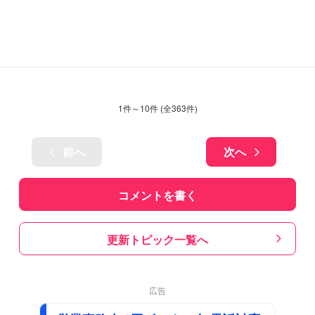
1
件～
10
件 (全
363
件)
前へ
次へ
コメントを書く
更新トピック一覧へ
広告