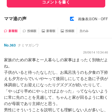
コメントを書く
ママ達の声
画像表示ON・OFF
新着順
投稿順
新着順
投稿順
主のみ
No.
363
ナミマガシワ
26/06/14 10:34:46
家族のための家事と一人暮らしの家事はまったく別物だよ
ね。
子供がいると待ったなしだし、お風呂洗うのも夕食の下拵
えも夕方からでいいや〜って後回しにしてると急に子供が
体調崩してお迎えになったりグズグズが続いたりして、
「やっぱり早めにやっとけばよかった」ってならないよう
に常に先のことを見越して、ちゃんと家が回るように動く
のが母親であり主婦だと思う。
男性にそういうことを説明しても理解しない人が多いし、