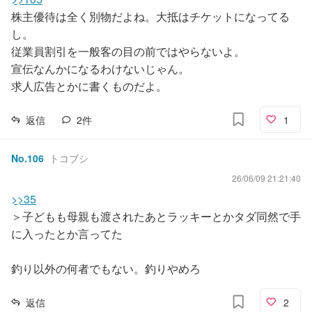
株主優待は全く別物だよね。大抵はチケットになってる
し。
従業員割引を一般客の目の前ではやらないよ。
宣伝なんかになるわけないじゃん。
求人広告とかに書くものだよ。
返信
2
件
1
No.
106
トコブシ
26/06/09 21:21:40
>>35
＞子どもも母親も渡されたあとラッキーとかタダ同然で手
に入ったとか言ってた
釣り以外の何者でもない。釣りやめろ
返信
2