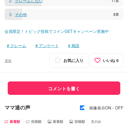
2
クレームしない
17
票
3
その他
8
票
会員限定！トピック投稿でコインGETキャンペーン実施中
クレーム
アンケート
相談
お気に入り
いいね
0
通報
コメントを書く
ママ達の声
画像表示ON・OFF
新着順
投稿順
新着順
投稿順
主のみ