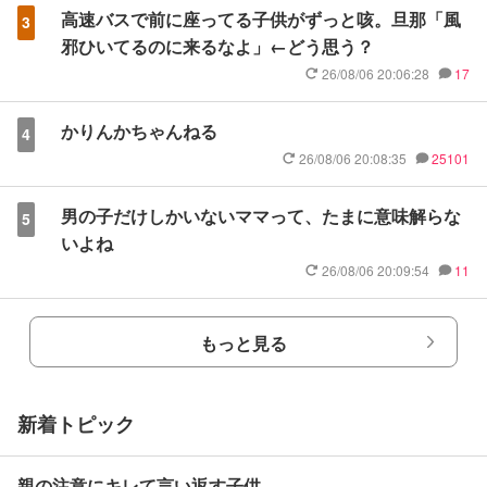
高速バスで前に座ってる子供がずっと咳。旦那「風
3
邪ひいてるのに来るなよ」←どう思う？
26/08/06 20:06:28
17
かりんかちゃんねる
4
26/08/06 20:08:35
25101
男の子だけしかいないママって、たまに意味解らな
5
いよね
26/08/06 20:09:54
11
もっと見る
新着トピック
親の注意にキレて言い返す子供。