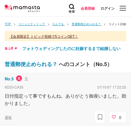
会員登録
ログイン
TOP
コミュニティトップ
なんでも
普通郵便止められる？
コメント詳細
【会員限定】トピック投稿で5コインGET！
フォトウェディングしたのに妊娠するまで結婚しない
急上昇
普通郵便止められる？
へのコメント（No.
5
）
No.
5
主
主
KDDI-CA35
07/10/07 17:22:25
日付指定って事ですもんね。ありがとう御座いました。助
かりました。
0
通報