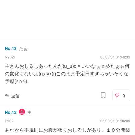
No.
13
たぁ
N902i
06/08/01 01:40:33
主さんおしるしあったんだ(u_u)o〃いいなぁ☆彡たぁゎ何
の変化もないよ(g>ω<)gこのまま予定日すぎちゃいそうな
予感(≧∩≦)
返信
0
No.
12
主
主
P902i
06/08/01 01:06:09
あれから不規則にお腹が張りおしるしがあり、１０分間隔