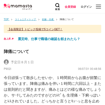
会員登録
ログイン
TOP
コミュニティトップ
妊娠・出産
陣痛について
【会員限定】トピック投稿で5コインGET！
震災時、仕事で職場の確認を頼まれたら？
急上昇
陣痛について
予定日８月１日
P902i
06/07/31 00:48:56
今日頑張って散歩したせいか、１時間前からお腹が頻繁に
張っています。陣痛は痛みを伴い１時間に六回以上・また
は規則的だと聞きますが、痛みとはどの様な痛みでしょう
か。サｰﾁしてみたのですがどのﾄﾋﾟも 生理痛・下痢っぽい
とﾚｽされていました。どっちかと言うとｷｭｰっと息を止め