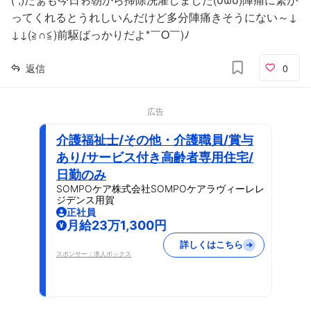
ってくれるとうれしいんだけど多分陣痛きそうにない～↓
↓↓(≧∩≦)前駆ばっかりだよ*￣O￣)ﾉ
返信
0
広告
介護福祉士/その他・介護職員/賞与
あり/サービス付き高齢者専用住宅/
日勤のみ
SOMPOケア株式会社SOMPOケアラヴィーレレ
ジデンス用賀
正社員
月給23万1,300円
詳しくはこちら
スポンサー：求人ボックス