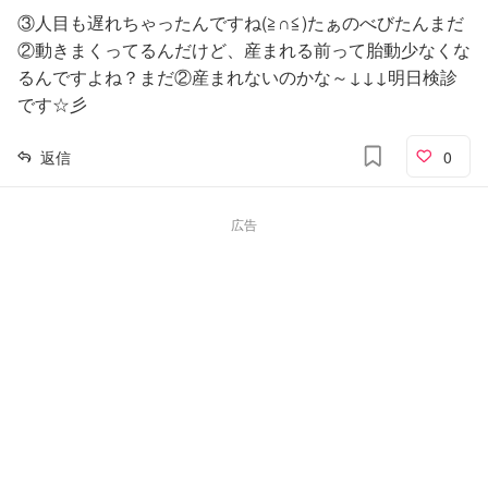
③人目も遅れちゃったんですね(≧∩≦)たぁのべびたんまだ
②動きまくってるんだけど、産まれる前って胎動少なくな
るんですよね？まだ②産まれないのかな～↓↓↓明日検診
です☆彡
返信
0
広告