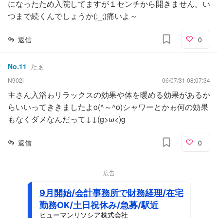
になったため入院してますが１センチから開きません。い
つまで続くんでしょうか(;_;)痛いよ～
返信
0
No.
11
たぁ
N902i
06/07/31 08:07:34
主さん入浴ゎリラックスの効果や体を暖める効果があるか
らいいってききましたよo(^～^o)シャワーとかゎ何の効果
もなくダメなんだって↓↓(g>ω<)g
返信
0
広告
9月開始/会計事務所で財務経理/在宅
勤務OK/土日祝休み/急募/駅近
ヒューマンリソシア株式会社