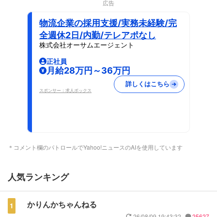
広告
物流企業の採用支援/実務未経験/完
全週休2日/内勤/テレアポなし
株式会社オーサムエージェント
正社員
月給28万円～36万円
詳しくはこちら
スポンサー：求人ボックス
＊コメント欄のパトロールでYahoo!ニュースのAIを使用しています
人気ランキング
かりんかちゃんねる
1
26/08/09 19:43:32
25627