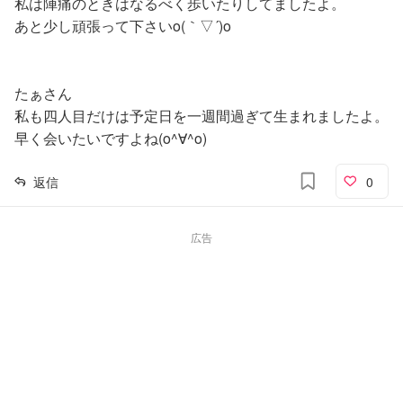
私は陣痛のときはなるべく歩いたりしてましたよ。
あと少し頑張って下さいo(｀▽´)o
たぁさん
私も四人目だけは予定日を一週間過ぎて生まれましたよ。
早く会いたいですよね(o^∀^o)
返信
0
広告