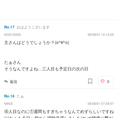
No.
17
おはようございます
KDDI-SA35
06/08/01 10:12:25
主さんはどうでしょうか？(o^∀^o)
たぁさん
そうなんですよね…三人目も予定日の次の日
返信
0
No.
16
たぁ
N902i
06/08/01 07:39:57
④人目なのに①週間もすぎちゃうなんてめずらしいですね
(¨;)たぁも今日ゎ朝から掃除洗濯しました(σωσ)陣痛に繋が