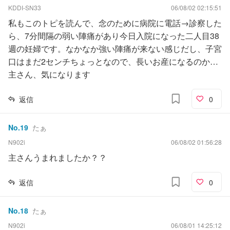
KDDI-SN33
06/08/02 02:15:51
私もこのトピを読んで、念のために病院に電話→診察した
ら、7分間隔の弱い陣痛があり今日入院になった二人目38
週の妊婦です。なかなか強い陣痛が来ない感じだし、子宮
口はまだ2センチちょっとなので、長いお産になるのか…
主さん、気になります
返信
0
No.
19
たぁ
N902i
06/08/02 01:56:28
主さんうまれましたか？？
返信
0
No.
18
たぁ
N902i
06/08/01 14:25:12