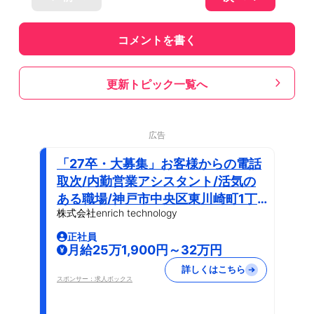
コメントを書く
更新トピック一覧へ
広告
「27卒・大募集」お客様からの電話
取次/内勤営業アシスタント/活気の
ある職場/神戸市中央区東川崎町1丁
株式会社enrich technology
目
正社員
月給25万1,900円～32万円
詳しくはこちら
スポンサー：求人ボックス