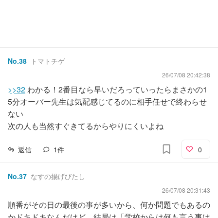
No.
38
トマトチゲ
26/07/08 20:42:38
>>32
わかる！2番目なら早いだろっていったらまさかの1
5分オーバー先生は気配感じてるのに相手任せで終わらせ
ない
次の人も当然すぐきてるからやりにくいよね
返信
1
件
0
No.
37
なすの揚げびたし
26/07/08 20:31:43
順番がその日の最後の事が多いから、何か問題でもあるの
かドキドキなんだけど、結局は「学校からは何も言う事は