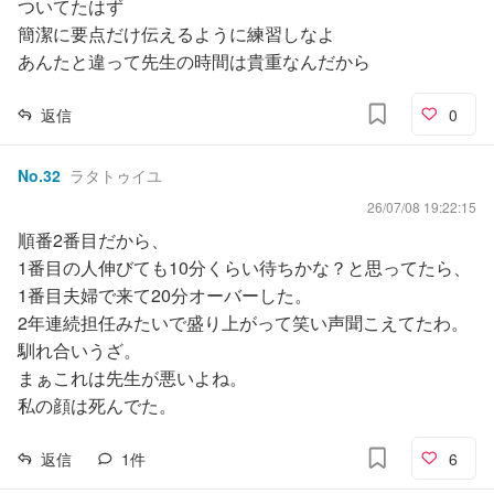
ついてたはず
簡潔に要点だけ伝えるように練習しなよ
あんたと違って先生の時間は貴重なんだから
返信
0
No.
32
ラタトゥイユ
26/07/08 19:22:15
順番2番目だから、
1番目の人伸びても10分くらい待ちかな？と思ってたら、
1番目夫婦で来て20分オーバーした。
2年連続担任みたいで盛り上がって笑い声聞こえてたわ。
馴れ合いうざ。
まぁこれは先生が悪いよね。
私の顔は死んでた。
返信
1
件
6