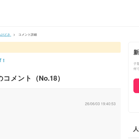
るけどさ
コメント詳細
新
T！
子
何
のコメント（No.
18
）
26/06/03 19:40:53
人