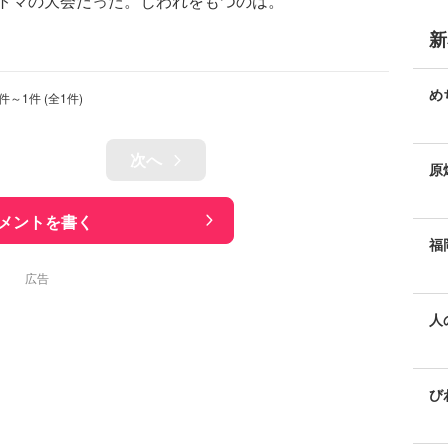
トマの大会だった。じわれをもつのは。
新
。
め
件～
1
件 (全
1
件)
次へ
原
の
メントを書く
福
広告
人
び