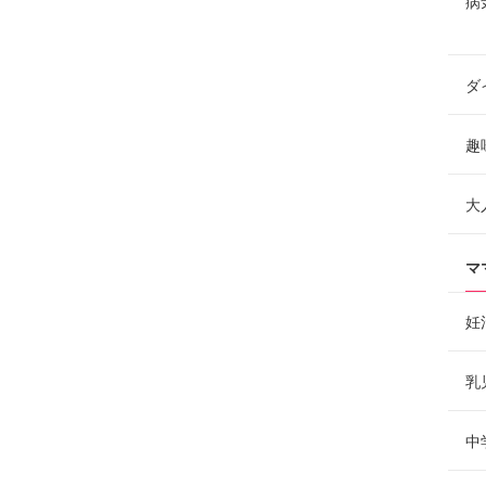
病
ダ
趣
大
マ
妊
乳
中