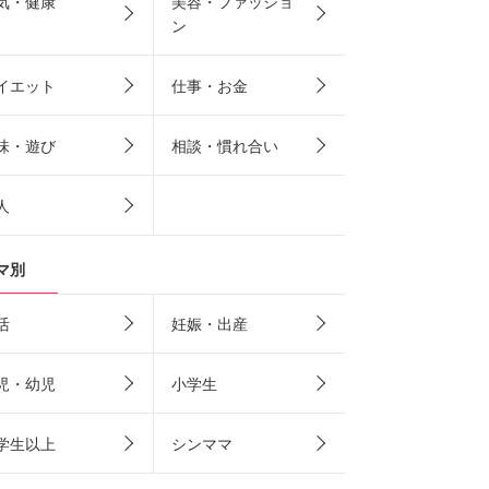
気・健康
美容・ファッショ
ン
イエット
仕事・お金
味・遊び
相談・慣れ合い
人
マ別
活
妊娠・出産
児・幼児
小学生
学生以上
シンママ