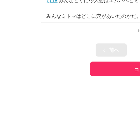
>>18
みんなとくに今大会はエムバペとミ
みんなミトマはどこに穴があいたのかだ
1
前へ
コ