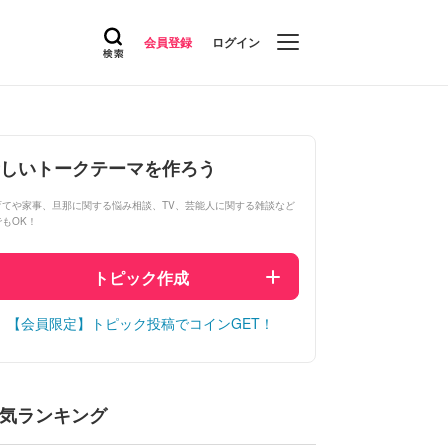
会員登録
ログイン
しいトークテーマを作ろう
育てや家事、旦那に関する悩み相談、TV、芸能人に関する雑談など
でもOK！
トピック作成
【会員限定】トピック投稿でコインGET！
気ランキング