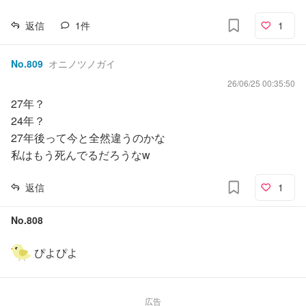
返信
1
件
1
No.
809
オニノツノガイ
26/06/25 00:35:50
27年？
24年？
27年後って今と全然違うのかな
私はもう死んでるだろうなw
返信
1
No.
808
ぴよぴよ
広告