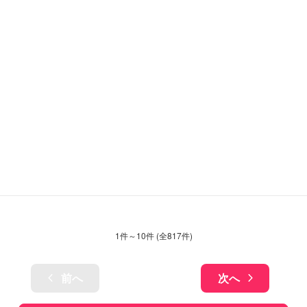
1
件～
10
件 (全
817
件)
前へ
次へ