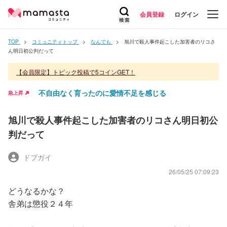
会員登録
ログイン
TOP
コミュニティトップ
なんでも
旭川で殺人事件起こした加害者のリコさ
ん明日初公判だって
【会員限定】トピック投稿で5コインGET！
不自由なく育ったのに愛情不足を感じる
急上昇
旭川で殺人事件起こした加害者のリコさん明日初公
判だって
ドブガイ
26/05/25 07:09:23
どうなるかな？
舎弟は懲役２４年