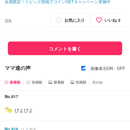
会員限定！トピック投稿でコインGETキャンペーン実施中
お気に入り
いいね
2
通報
コメントを書く
ママ達の声
画像表示ON・OFF
新着順
投稿順
新着順
投稿順
主のみ
No.
817
ぴよぴよ
No.
816
ツノガイ