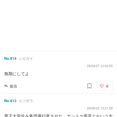
No.
814
シロガイ
26/06/27 12:02:05
無期にしてよ
返信
6
No.
813
エゾボラ
26/06/25 15:21:58
男子大学生を集団暴行死させた、ナントカ葉音とかいう女