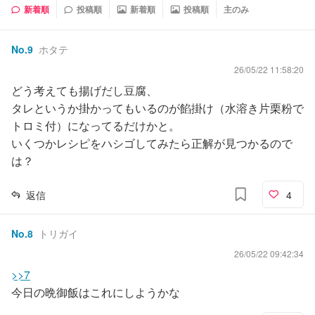
新着順
投稿順
新着順
投稿順
主のみ
No.
9
ホタテ
26/05/22 11:58:20
どう考えても揚げだし豆腐、
タレというか掛かってもいるのが餡掛け（水溶き片栗粉で
トロミ付）になってるだけかと。
いくつかレシピをハシゴしてみたら正解が見つかるので
は？
返信
4
No.
8
トリガイ
26/05/22 09:42:34
>>7
今日の晩御飯はこれにしようかな