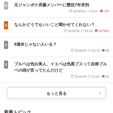
元ジャンポケ斉藤メンバーに懲役7年求刑
2
26/08/06 17:23:45
105
なんかどうでもいいこと聞かせてくれない？
3
26/08/06 17:28:29
307962
9連休じゃない人いる？
4
26/08/06 17:29:18
20
ブルベは色白美人、イエベは色黒ブスって自称ブル
5
ベの姉が言ってたんだけど
26/08/06 17:24:02
32
もっと見る
新着トピック