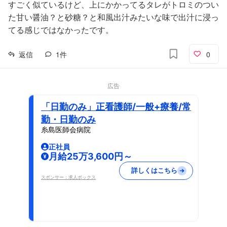
すごく似ているけど、上にかかってるタレがトロミのつい
た甘い醤油？と砂糖？と和風出汁みたいな味で出汁に浸っ
てる感じではなかったです。
返信
1
件
0
広告
「日勤のみ」正看護師/一般+療養/常
勤・日勤のみ
糸島医師会病院
正社員
月給25万3,600円～
詳しくはこちら
スポンサー：求人ボックス