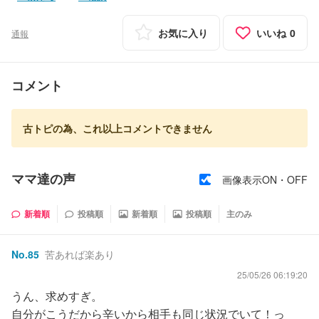
お気に入り
いいね
0
通報
コメント
古トピの為、これ以上コメントできません
ママ達の声
画像表示ON・OFF
新着順
投稿順
新着順
投稿順
主のみ
No.
85
苦あれば楽あり
25/05/26 06:19:20
うん、求めすぎ。
自分がこうだから辛いから相手も同じ状況でいて！っ