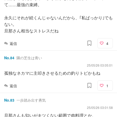
て……最強の束縛。
永久にそれが続くんじゃないんだから、｢私ばっかり｣でも
ない。
旦那さん相当なストレスだね
返信
4
No.
84
隣の芝生は青い
25/05/26 03:05:01
孤独なネカマに主叩きさせるための釣りトピかもね
返信
1
No.
83
一歩踏み出す勇気
25/05/26 03:01:58
旦那さんも匂いがキツくない範囲で肉料理とか、