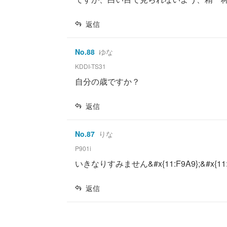
返信
No.
88
ゆな
KDDI-TS31
自分の歳ですか？
返信
No.
87
りな
P901i
いきなりすみません&#x{11:F9A9};&#x{11
返信