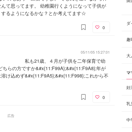
病
んて思ってます。 幼稚園行くようになって子供が
りするようになるかな？とか考えてます☆
ダ
0
趣
05/11/05 15:27:01
大
、４月が子供を二年保育で幼
らの方ですか&#x{11:F99A};&#x{11:F9A8};年が
マ
&#x{11:F9A5};&#x{11:F998};これから不
妊
0
乳
広告
中