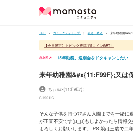
TOP
コミュニティトップ
乳児・幼児
来年幼稚園&#x{1
【会員限定】トピック投稿で5コインGET！
15年勤務。送別会をドタキャンしたい
急上昇
来年幼稚園&#x{11:F99F};又
ちぃ&#x{11:F9E7};
SH901iC
そんな子供を持つﾏﾏさん入園までを一緒に
が正直不安です(μ_μ)もしよかったら情報交
よろしくお願いします。 PS 娘は三歳で二