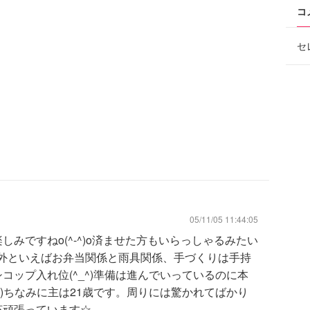
コ
セ
05/11/05 11:44:05
みですねo(^-^)o済ませた方もいらっしゃるみたい
物以外といえばお弁当関係と雨具関係、手づくりは手持
ップ入れ位(^_^)準備は進んでいっているのに本
<)ちなみに主は21歳です。周りには驚かれてばかり
杯頑張っています☆