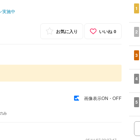
1
ン実施中
お気に入り
いいね
0
2
3
4
画像表示ON・OFF
5
のみ
05/11/07 22:27:47