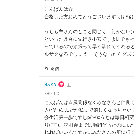
こんばんは☆
合格した方おめでとうございます＼(≧∇≦
うちも主さんのとこと同じく…行かない(>_<
といった具合に先行き不安ですよ でも
っているので頑張って早く馴れてくれると
ルサクなるでしょう。 そうなったらグズグズ
返信
No.
93
主
主
SH901iC
こんばんは☆歳関係なくみなさんと仲良くした
人(･∀･)なんだか私まで嬉しくなっちゃいます
会生活第一歩ですしp(^^)qうちは毎日
り(T-T)。説明会までは順調だったのに↓
れればいいんですが…みなさんの所は行く気