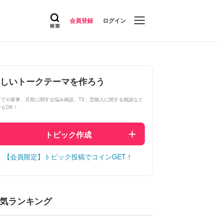
会員登録
ログイン
しいトークテーマを作ろう
育てや家事、旦那に関する悩み相談、TV、芸能人に関する雑談など
でもOK！
トピック作成
【会員限定】トピック投稿でコインGET！
気ランキング