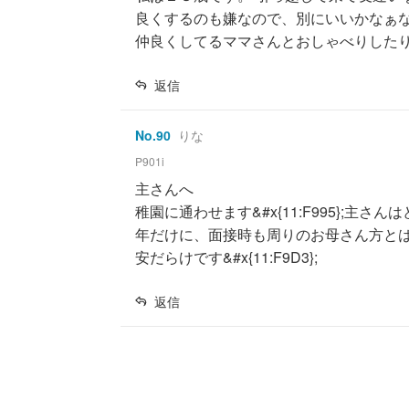
良くするのも嫌なので、別にいいかなぁな
仲良くしてるママさんとおしゃべりした
返信
No.
90
りな
P901i
主さんへ 私も21歳
稚園に通わせます&#x{11:F995};主さんはどち
年だけに、面接時も周りのお母さん方とは溶け込めず
安だらけです&#x{11:F9D3};
返信