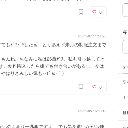
0
キ
05/11/07 11:14:23
もﾄﾞｷﾄﾞｷしたぁ！とりあえず来月の制服注文まで
もんね。ちなみに私は26歳ﾃﾞｽ。私も引っ越してき
ﾝです。幼稚園入ったら嫌でも付き合いがあるし、今は
テ
はりさみしい気も‥(´･ω･｀)
な
0
Ｔ
05/11/05 16:53:19
旦
ないのもあり一匹狼ですよ。 でも気を遣いながら仲