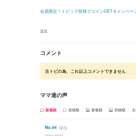
会員限定！トピック投稿でコインGETキャンペー
通報
コメント
古トピの為、これ以上コメントできません
ママ達の声
新着順
投稿順
新着順
投稿順
主
No.
94
ゆな
KDDI-TS31