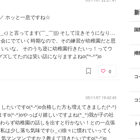
新
)／ ホッと一息ですね☆
国
) と言ってます(￣_￣|||) そして泣きそうになり…
い
社会にでていく時期なので、その練習が幼稚園だと思
いいな。 そのうち逆に幼稚園行きたいっ！ってウ
掃
してたのは笑い話になりますよねo(*^‐^*)o
0
コ
05/11/07 19:42:45
コ
いですo(^-^)o合格した方も増えてきました(^-^)
o(^-^)oやっぱり嬉しいですよね(^_^)我が子の社
相変わらず幼稚園の話しを出すと行かない！との一点張
ト
と私は少し落ち気味です(>_<)徐々に慣れていってく
マンマンですか？教えて頂きたいですo(^-^)o