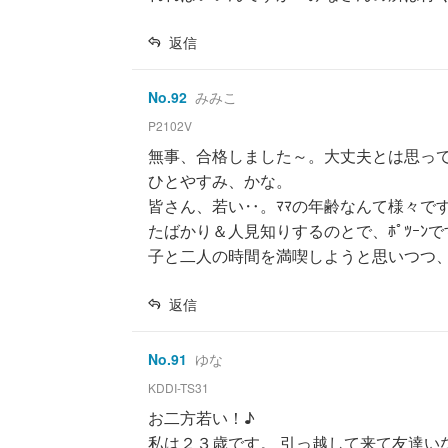
返信
No.
92
みみこ
P2102V
無事、合格しました～。大丈夫とは思ってて
ひとやすみ、かな。
皆さん、若い‥。ﾏﾏの年齢なんて様々です
たばかり＆人見知りするのとで、ﾎﾟﾂｰ
子と二人の時間を満喫しようと思いつつ、や
返信
No.
91
ゆな
KDDI-TS31
お二方若い！♪
私は２３歳です。 引っ越して来て友達い