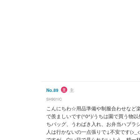
No.
89
主
主
SH901iC
こんにちわ☆用品準備や制服合わせなど楽し
で羨ましいです(^0^)/うちは園で買う
ちバッグ、うわばき入れ、お弁当ハブラシコ
人は行かないの一点張りで↓不安です(>_
ですが、白い目で見られないよう、精一