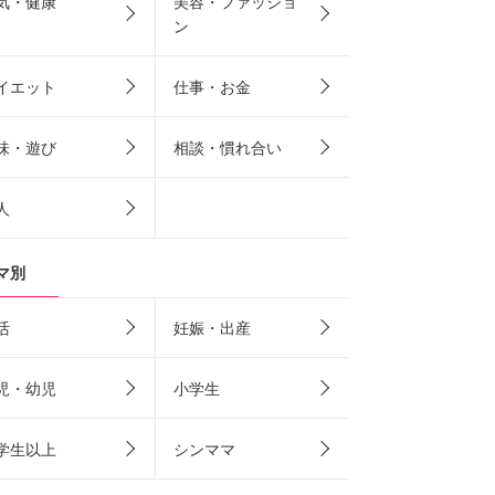
気・健康
美容・ファッショ
ン
イエット
仕事・お金
味・遊び
相談・慣れ合い
人
マ別
活
妊娠・出産
児・幼児
小学生
学生以上
シンママ