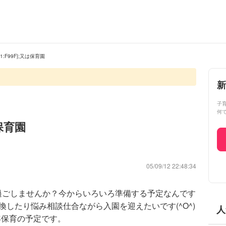
1:F99F};又は保育園
新
子
何
は保育園
05/09/12 22:48:34
過ごしませんか？今からいろいろ準備する予定なんです
換したり悩み相談仕合ながら入園を迎えたいです(^O^)
人
年保育の予定です。