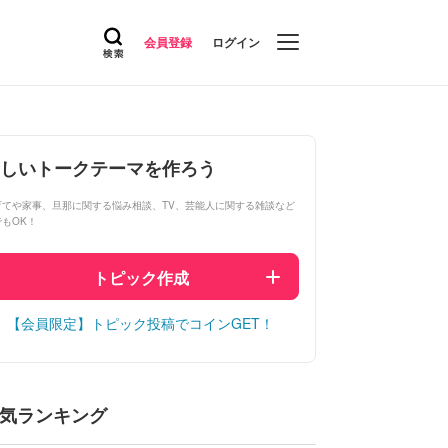
会員登録
ログイン
しいトークテーマを作ろう
育てや家事、旦那に関する悩み相談、TV、芸能人に関する雑談など
でもOK！
トピック作成
【会員限定】トピック投稿でコインGET！
気ランキング