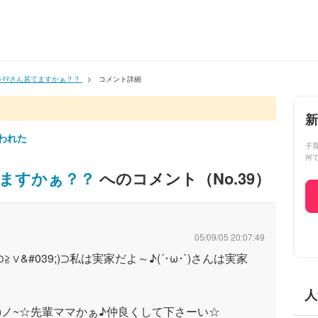
ﾏﾏゃﾏﾏさん居てますかぁ？？
コメント詳細
新
われた
子
何
居てますかぁ？？
へのコメント（No.
39
）
05/09/05 20:07:49
≧∨&#039;)⊃私は実家だよ～♪(´･ω･`)さんは実家
人
・)ノ~☆先輩ママかぁ♪仲良くして下さーい☆