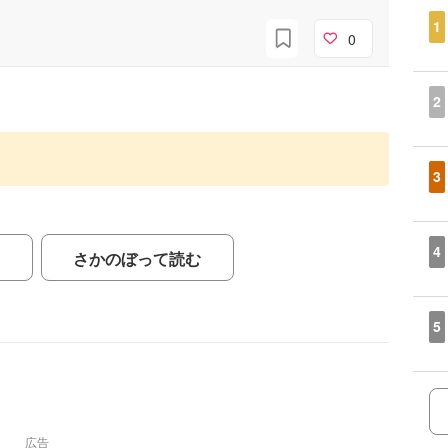
1
0
2
3
4
さかのぼって読む
5
広告