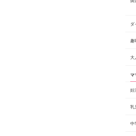
病
ダ
趣
大
マ
妊
乳
中