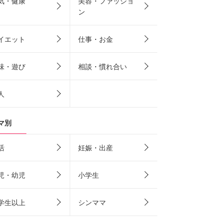
気・健康
美容・ファッショ
ン
イエット
仕事・お金
味・遊び
相談・慣れ合い
人
マ別
活
妊娠・出産
児・幼児
小学生
学生以上
シンママ