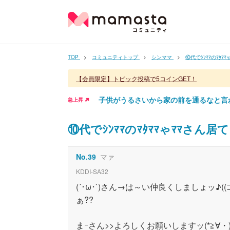
TOP
コミュニティトップ
シンママ
⑩代でｼﾝﾏﾏのﾏﾀ
【会員限定】トピック投稿で5コインGET！
子供がうるさいから家の前を通るなと言
急上昇
⑩代でｼﾝﾏﾏのﾏﾀﾏﾏゃﾏﾏさん
No.
39
マァ
KDDI-SA32
(´･ω･`)さん→は～い仲良くしましょッ♪((⊃
ぁ??
まｰさん>>よろしくお願いしますッ(*≧∀