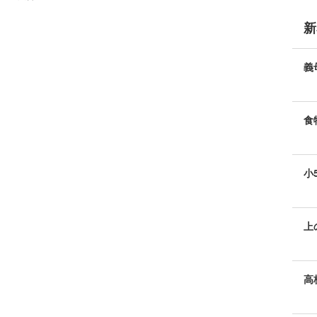
新
義
食
小
っ
上
方
高