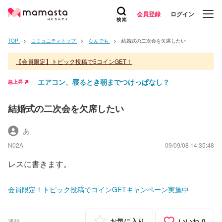
会員登録
ログイン
TOP
コミュニティトップ
なんでも
結婚式の二次会を欠席したい
【会員限定】トピック投稿で5コインGET！
エアコン、寝るとき朝までつけっぱなし？
急上昇
結婚式の二次会を欠席したい
あ
N02A
09/09/08 14:35:48
レスに書きます。
会員限定！トピック投稿でコインGETキャンペーン実施中
お気に入り
いいね
0
通報