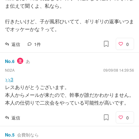
ま伝えて聞くよ、私なら。
行きたいけど、子が風邪ひいてて、ギリギリの返事いつま
でオッケーかな？って。
返信
1
件
0
No.
6
主
あ
N02A
09/09/08 14:39:56
>>3
レスありがとうございます。
本人からメールが来たので、幹事が誰だかわかりません。
本人の仕切りで二次会をやっている可能性が高いです。
返信
0
No.
5
会費制なら