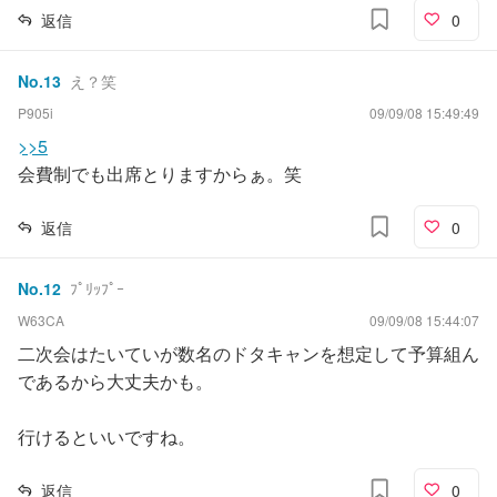
返信
0
No.
13
え？笑
P905i
09/09/08 15:49:49
>>5
会費制でも出席とりますからぁ。笑
返信
0
No.
12
ﾌﾟﾘｯﾌﾟｰ
W63CA
09/09/08 15:44:07
二次会はたいていが数名のドタキャンを想定して予算組ん
であるから大丈夫かも。
行けるといいですね。
返信
0