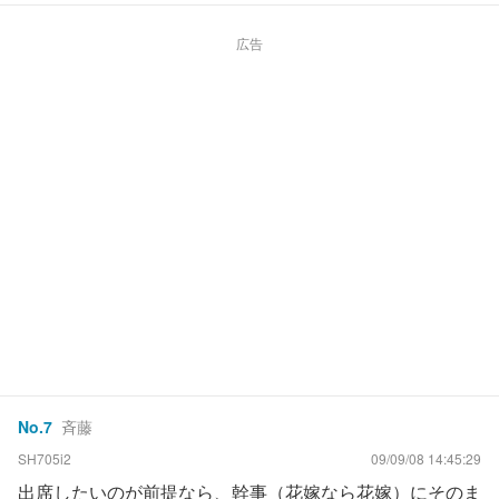
広告
No.
7
斉藤
SH705i2
09/09/08 14:45:29
出席したいのが前提なら、幹事（花嫁なら花嫁）にそのま