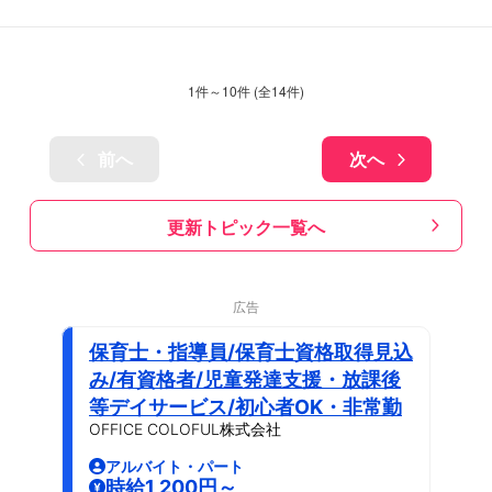
1
件～
10
件 (全
14
件)
前へ
次へ
更新トピック一覧へ
広告
保育士・指導員/保育士資格取得見込
み/有資格者/児童発達支援・放課後
等デイサービス/初心者OK・非常勤
OFFICE COLOFUL株式会社
アルバイト・パート
時給1,200円～