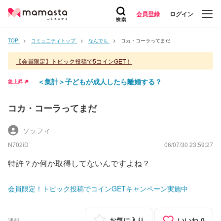
会員登録
ログイン
TOP
コミュニティトップ
なんでも
コカ・コーラってまだ
【会員限定】トピック投稿で5コインGET！
＜集計＞子どもが成人したら離婚する？
急上昇
コカ・コーラってまだ
ソッフィ
N702iD
06/07/30 23:59:27
特許？か何か取得してないんですよね？
会員限定！トピック投稿でコインGETキャンペーン実施中
お気に入り
いいね
0
通報