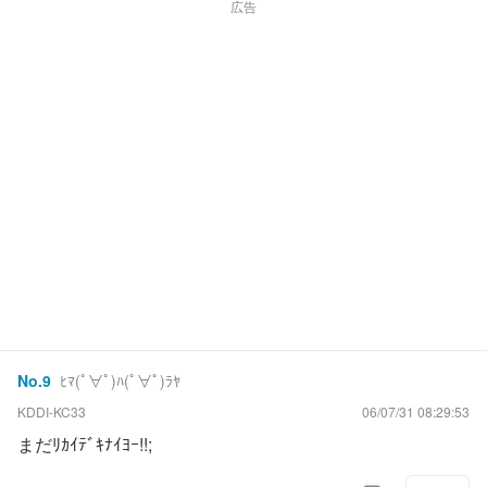
広告
No.
9
ﾋﾏ(ﾟ∀ﾟ)ﾊ(ﾟ∀ﾟ)ﾗﾔ
KDDI-KC33
06/07/31 08:29:53
まだﾘｶｲﾃﾞｷﾅｲﾖｰ!!;