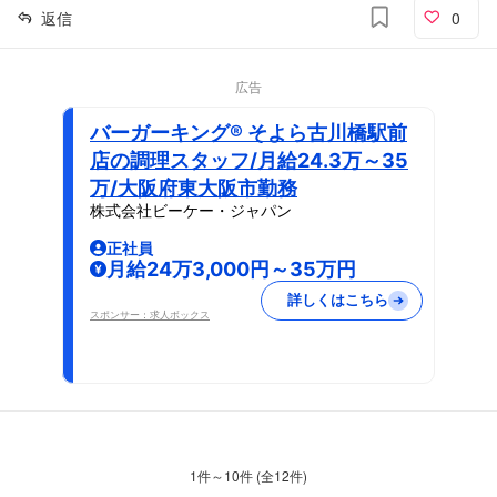
返信
0
広告
バーガーキング® そよら古川橋駅前
店の調理スタッフ/月給24.3万～35
万/大阪府東大阪市勤務
株式会社ビーケー・ジャパン
正社員
月給24万3,000円～35万円
詳しくはこちら
スポンサー：求人ボックス
1
件～
10
件 (全
12
件)