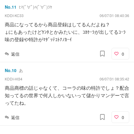
No.
11
ﾋﾏ(ﾟ∀ﾟ)ﾊ(ﾟ∀ﾟ)ﾗﾔ
KDDI-KC33
06/07/31 08:40:36
商品になってるから商品登録はしてるんだよね？
↓にもあったけどｹﾝﾀとかみたいに、ｺｶｹｰﾗが出してるｺｰﾗ
味の登録や特許がﾏﾀﾞｯﾃｺﾄﾅﾉｶｰｲ
返信
0
No.
10
あ
KDDI-HI34
06/07/31 08:35:42
商品商標の話じゃなくて、コーラの味の特許でしょ？配合
知ってるの世界で何人しかいないって儲かりマンデーで言
ってたね。
返信
0