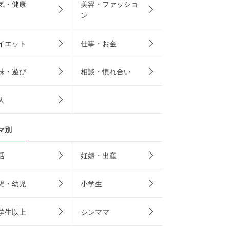
気・健康
美容・ファッショ
ン
イエット
仕事・お金
味・遊び
相談・慣れ合い
人
マ別
活
妊娠・出産
児・幼児
小学生
学生以上
シンママ