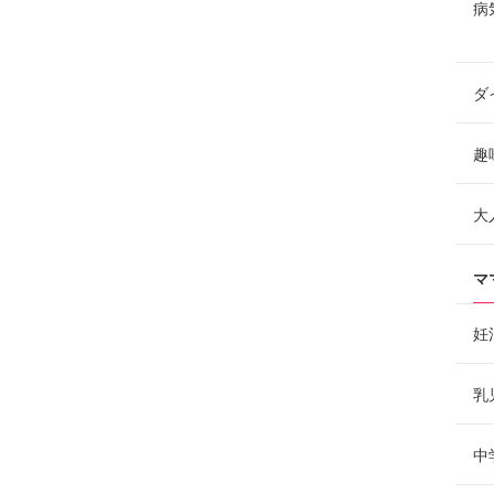
病
ダ
趣
大
マ
妊
乳
中