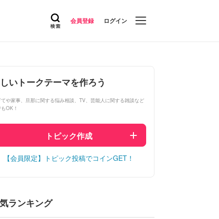
会員登録
ログイン
しいトークテーマを作ろう
育てや家事、旦那に関する悩み相談、TV、芸能人に関する雑談など
でもOK！
トピック作成
【会員限定】トピック投稿でコインGET！
気ランキング