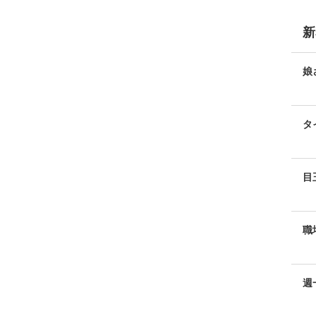
新
娘
タ
目
職
週
い