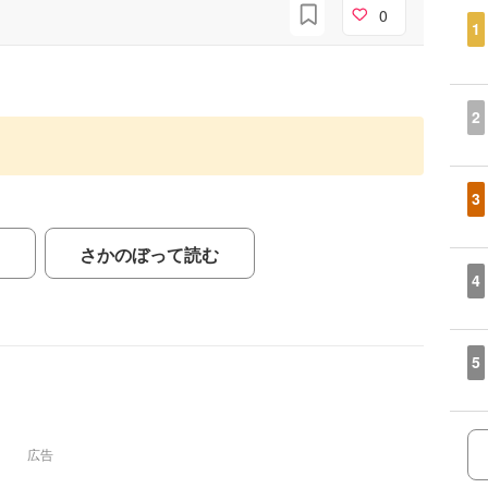
0
1
2
3
さかのぼって読む
4
5
広告