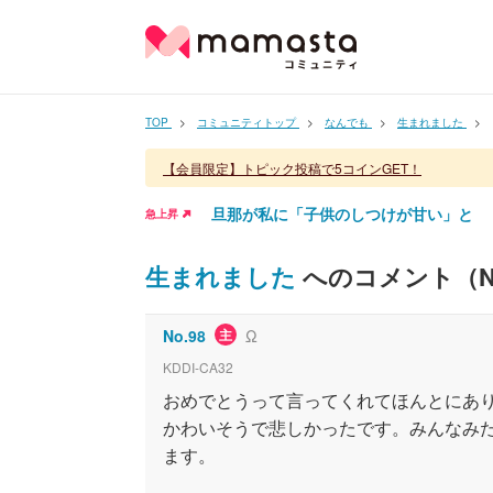
TOP
コミュニティトップ
なんでも
生まれました
【会員限定】トピック投稿で5コインGET！
旦那が私に「子供のしつけが甘い」と
急上昇
生まれました
へのコメント（N
No.
98
主
Ω
KDDI-CA32
おめでとうって言ってくれてほんとにあ
かわいそうで悲しかったです。みんなみ
ます。