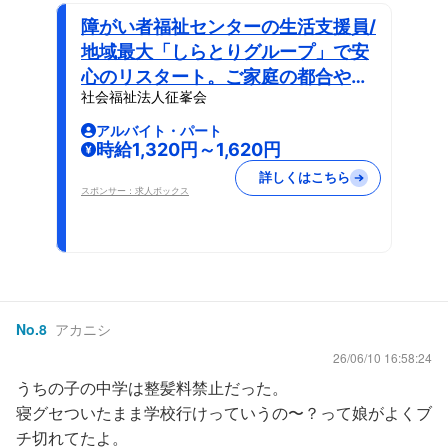
障がい者福祉センターの生活支援員/
地域最大「しらとりグループ」で安
心のリスタート。ご家庭の都合や体
社会福祉法人征峯会
力に合わせた柔軟シフト
アルバイト・パート
時給1,320円～1,620円
詳しくはこちら
スポンサー：求人ボックス
No.
8
アカニシ
26/06/10 16:58:24
うちの子の中学は整髪料禁止だった。
寝グセついたまま学校行けっていうの〜？って娘がよくブ
チ切れてたよ。