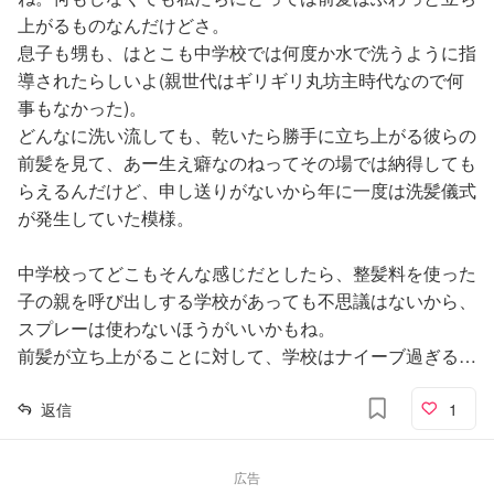
上がるものなんだけどさ。
息子も甥も、はとこも中学校では何度か水で洗うように指
導されたらしいよ(親世代はギリギリ丸坊主時代なので何
事もなかった)。
どんなに洗い流しても、乾いたら勝手に立ち上がる彼らの
前髪を見て、あー生え癖なのねってその場では納得しても
らえるんだけど、申し送りがないから年に一度は洗髪儀式
が発生していた模様。
中学校ってどこもそんな感じだとしたら、整髪料を使った
子の親を呼び出しする学校があっても不思議はないから、
スプレーは使わないほうがいいかもね。
前髪が立ち上がることに対して、学校はナイーブ過ぎる…
返信
1
広告