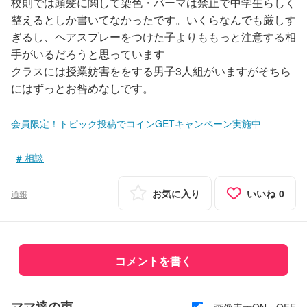
校則では頭髪に関して染色・パーマは禁止で中学生らしく
整えるとしか書いてなかったです。いくらなんでも厳しす
ぎるし、ヘアスプレーをつけた子よりももっと注意する相
手がいるだろうと思っています
クラスには授業妨害ををする男子3人組がいますがそちら
にはずっとお咎めなしです。
会員限定！トピック投稿でコインGETキャンペーン実施中
相談
お気に入り
いいね
0
通報
コメントを書く
ママ達の声
画像表示ON・OFF