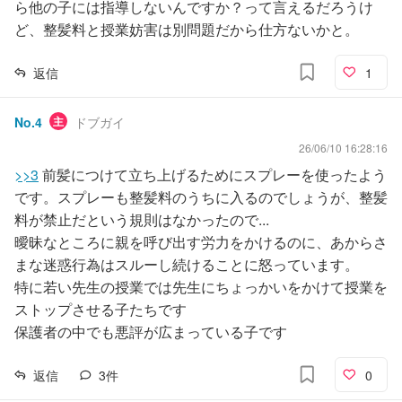
ら他の子には指導しないんですか？って言えるだろうけ
ど、整髪料と授業妨害は別問題だから仕方ないかと。
返信
1
No.
4
主
ドブガイ
26/06/10 16:28:16
>>3
前髪につけて立ち上げるためにスプレーを使ったよう
です。スプレーも整髪料のうちに入るのでしょうが、整髪
料が禁止だという規則はなかったので...
曖昧なところに親を呼び出す労力をかけるのに、あからさ
まな迷惑行為はスルーし続けることに怒っています。
特に若い先生の授業では先生にちょっかいをかけて授業を
ストップさせる子たちです
保護者の中でも悪評が広まっている子です
返信
3
件
0