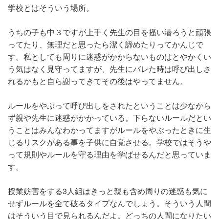
学校とはそういう場所。
うちの子も中３ですが上手く先生の目を掻い潜ろうと頑張
ってたり、無理だと思ったら潔く諦めたりってかんじで
す。私としても周りに迷惑がかからないものはとやかくい
う気はなく見守ってますが、先生にバレた時は呼び出しさ
れるかもと自ら謝ってきてその後はやってません。
ルールをやぶって呼び出しをされたということは少なから
ず親や先生に迷惑がかかっている。下らないルールだとい
うことはみんなわかってますがルールをやぶったときに生
じるリスクがある事を子供に自覚させる。学校ではそうや
って規則やルールを守る理由を学ばせるんだと思っていま
す。
授業妨害をする3人組はきっと親も含め周りの迷惑も気に
せずルールを全て破るタイプなんでしょう。そういう人間
はそういう目で見られるんだよ。どっちの人間になりたい