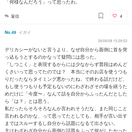
「何様なんだろう」って思ったわ。
返信
4
No.
49
イガイ
26/06/08 15:29:53
デリカシーがないと言うより、なぜ自分から面倒に首を突
っ込もうとするのかなって疑問には思った。
「しつこく」と表現するからには少なからず普段はめんど
くさいって思ってたのでは？ 本当にそのお店を使うつも
りだったならタイミング悪かったね、で終わる話だけど、
もし使うつもりも予定もないのにわざわざその場を繕うた
めだけに「今度〜」なんて話を自分からふったんだとした
ら「は？」とは思う。
私だったらそろそろなんか言われそうだな、また同じこと
言われるのかな、って思ってたとしても、相手が言い出す
まではスルーするし自分から話題になるて出さない。
主はわざわざ自分から面倒な話題をふって何がしたかった