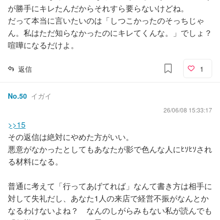
が勝手にキレたんだからそれすら要らないけどね。
だって本当に言いたいのは「しつこかったのそっちじゃ
ん。私はただ知らなかったのにキレてくんな。」でしょ？
喧嘩になるだけよ。
返信
1
No.
50
イガイ
26/06/08 15:33:17
>>15
その返信は絶対にやめた方がいい。
悪意がなかったとしてもあなたが影で色んな人にﾋｿﾋｿされ
る材料になる。
普通に考えて「行ってあげてれば」なんて書き方は相手に
対して失礼だし、あなた1人の来店で経営不振がなんとか
なるわけないよね？ なんのしがらみもない私が読んでも