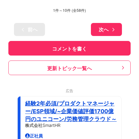
1
件～
10
件 (全
58
件)
前へ
次へ
コメントを書く
更新トピック一覧へ
広告
経験2年必須/プロダクトマネージャ
ー/ESP領域/~企業価値評価1700億
円のユニコーン/労務管理クラウド～
株式会社SmartHR
正社員