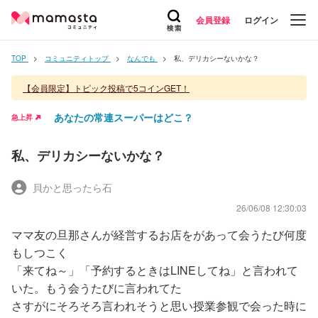
会員登録
ログイン
TOP
コミュニティトップ
なんでも
私、デリカシーないかな？
【会員限定】トピック投稿で5コインGET！
あなたの常連スーパーはどこ？
急上昇
私、デリカシーないかな？
貝かと思ったら石
26/06/08 12:30:03
ママ友の旦那さんが経営するお店をがあって会うたび何度
もしつこく
「来てね～」「予約するときはLINEしてね」と言われて
いた。もう会うたびに言われてた
さすがにそろそろ言われそうと思い授業参観で会った時に