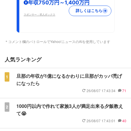
年収750万円～1,400万円
詳しくはこちら
スポンサー：求人ボックス
＊コメント欄のパトロールでYahoo!ニュースのAIを使用しています
人気ランキング
旦那の年収が1億になるかわりに旦那がカッパ禿げ
1
になったら
26/08/07 17:43:34
71
1000円以内で作れて家族3人が満足出来る夕飯教え
2
て😭
26/08/07 17:43:01
40