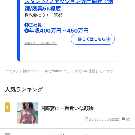
スタント/ファッション専門商社で活
躍/残業5h程度
株式会社ウエニ貿易
正社員
年収400万円～450万円
詳しくはこちら
スポンサー：求人ボックス
＊コメント欄のパトロールでYahoo!ニュースのAIを使用しています
人気ランキング
1
国際妻に一番近い似顔絵
26/08/08 03:22:22
55