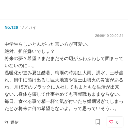
No.
126
ツノガイ
26/06/10 00:00:24
中学生らしいとんがった言い方が可愛い。
絶対、担任嫌いでしょ？
将来の夢？希望？まだまだその辺がふわふわして固まって
いないのに…。
温暖化が進み夏は酷暑、梅雨の時期は大雨、洪水、土砂崩
れ、街中に熊は出るし巨大地震や富士山噴火の災害がある
わ、月15万のブラックに入社してもまともな生活が出来
ない…身体を壊して仕事やめても再就職もままならない。
毎日、食べる事で精一杯で気が付いたら婚期過ぎてしまっ
たとか将来に何の希望もないよ。って思っていそう…。
返信
0