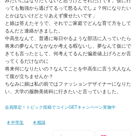
みたいにはなりたくないと思うけどそれだけです。仮に行
っても勉強から逃げてるって怒るんでしょ？何になりたい
とかはないけどとりあえず痩せたいです」
と娘は答えたそうで、それでご家庭でどんな育て方をして
るんだと連絡がきました。
中高生なんて、普通に毎日やるような部活に入っていたら
将来の夢なんてなかなか考える暇ないし、夢なんて仮にで
きても言ったとして、何考えてるんだ偏差値上げろとか言
ってくるだけなのに
将来何になりたいの？なんてことを中高生に言う大人なん
て腹が立ちませんか？
ちなみに娘は私の前ではファッションデザイナーになりた
い、大学の服飾美術科に行きたいと言っていました。
会員限定！トピック投稿でコインGETキャンペーン実施中
中学生
相談