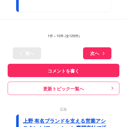
1
件～
10
件 (全
129
件)
前へ
次へ
コメントを書く
更新トピック一覧へ
広告
上野 有名ブランドを支える営業アシ