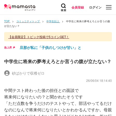
会員登録
ログイン
TOP
コミュニティトップ
中学生以上
中学生に将来の夢考えろとか言うの腹
が立たない？
【会員限定】トピック投稿で5コインGET！
旦那が私に「子供のしつけが甘い」と
急上昇
中学生に将来の夢考えろとか言うの腹が立たない？
砂ばかりで収穫ゼロ
26/06/04 18:14:40
中間テスト終わった後の担任との面談で
将来何になりたいの？と聞かれたそうです
「ただ点数を争うだけのテストやって、部活やってるだけ
なのになんで将来何になりたいとかわかるんですか。母親