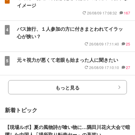
イメージ
26/08/09 17:08:32
167
バス旅行、１人参加の方に付きまとわれてイラッ
4
心が狭い？
26/08/09 17:11:40
25
元々視力が悪くて老眼も始まった人に聞きたい
5
26/08/09 17:10:10
27
もっと見る
新着トピック
【現場ルポ】夏の風物詩が喰い物に…隅田川花火大会で暗
躍した中国人「場所取り転売ヤー」の高笑い