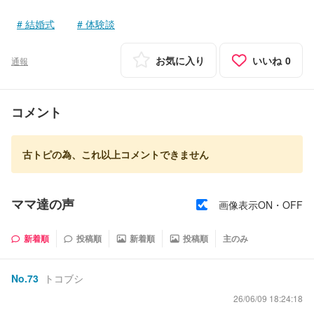
結婚式
体験談
お気に入り
いいね
0
通報
コメント
古トピの為、これ以上コメントできません
ママ達の声
画像表示ON・OFF
新着順
投稿順
新着順
投稿順
主のみ
No.
73
トコブシ
26/06/09 18:24:18