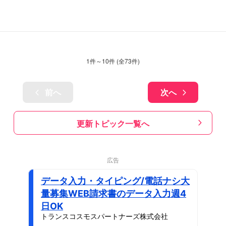
1
件～
10
件 (全
73
件)
前へ
次へ
更新トピック一覧へ
広告
データ入力・タイピング/電話ナシ大
量募集WEB請求書のデータ入力週4
日OK
トランスコスモスパートナーズ株式会社