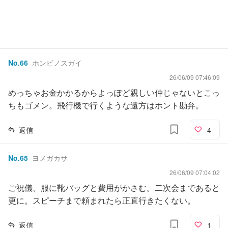
No.
66
ホンビノスガイ
26/06/09 07:46:09
めっちゃお金かかるからよっぽど親しい仲じゃないとこっ
ちもゴメン。飛行機で行くような遠方はホント勘弁。
返信
4
No.
65
ヨメガカサ
26/06/09 07:04:02
ご祝儀、服に靴バッグと費用がかさむ。二次会まであると
更に。スピーチまで頼まれたら正直行きたくない。
返信
1