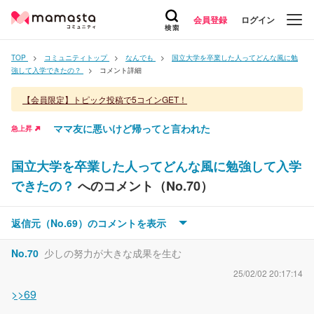
会員登録
ログイン
TOP
コミュニティトップ
なんでも
国立大学を卒業した人ってどんな風に勉
強して入学できたの？
コメント詳細
【会員限定】トピック投稿で5コインGET！
ママ友に悪いけど帰ってと言われた
急上昇
国立大学を卒業した人ってどんな風に勉強して入学
できたの？
へのコメント（No.
70
）
No.
69
雲梯
返信元（No.
69
）のコメントを
表示
25/02/02 20:12:26
No.
70
少しの努力が大きな成果を生む
>>63
栃木県は訛りが酷くて有名
25/02/02 20:17:14
本人達は日本語話してると勘違いしてるけど後ろの事裏っ
>>69
て言ったり