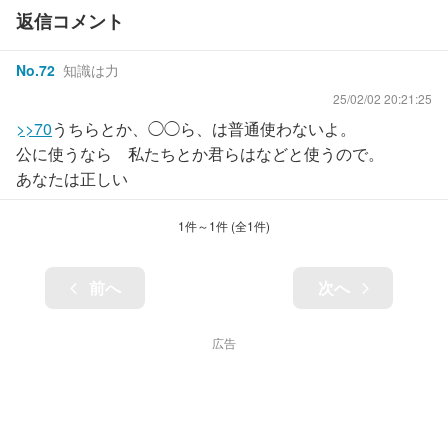
返信コメント
No.
72
知識は力
25/02/02 20:21:25
>>70
うちらとか、◯◯ら、は普通使わないよ。
公に使うなら 私たちとか君らはなどと使うので。
あなたは正しい
1
件～
1
件 (全
1
件)
前へ
次へ
広告