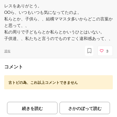
尻上がりで茨城みたいな話し方。
レスをありがとう。
だからそのレス先の人に絡むだけ無駄
OOら、いつもいつも気になってたのよ。
私らとか、子供ら、、結構ママスタ多いからどこの言葉か
と思って、、
私の周りで子どもらとか私らとかいうひとはいない。
子供達、、私たちと言うのでものすごく違和感あって、、
3
通報
コメント
古トピの為、これ以上コメントできません
続きを読む
さかのぼって読む