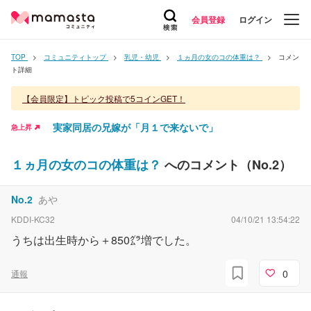
会員登録
ログイン
TOP
コミュニティトップ
乳児・幼児
１ヵ月の女のコの体重は？
コメン
ト詳細
【会員限定】トピック投稿で5コインGET！
実家同居の兄嫁が「月１で来ないで」
急上昇
１ヵ月の女のコの体重は？
へのコメント（No.
2
）
No.
2
あや
KDDI-KC32
04/10/21 13:54:22
うちは出生時から＋850㌘増でした。
0
通報