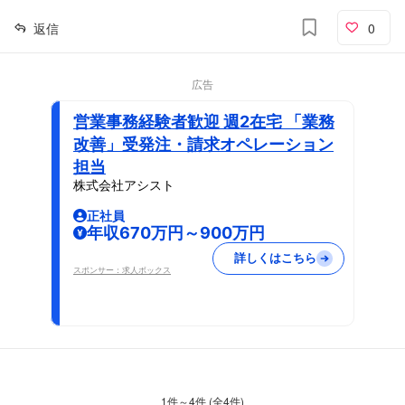
返信
0
広告
営業事務経験者歓迎 週2在宅 「業務
改善」受発注・請求オペレーション
担当
株式会社アシスト
正社員
年収670万円～900万円
詳しくはこちら
スポンサー：求人ボックス
1
件～
4
件 (全
4
件)