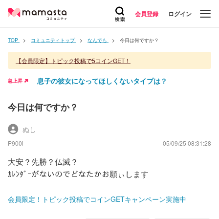
会員登録
ログイン
TOP
コミュニティトップ
なんでも
今日は何ですか？
【会員限定】トピック投稿で5コインGET！
息子の彼女になってほしくないタイプは？
急上昇
今日は何ですか？
ぬし
P900i
05/09/25 08:31:28
大安？先勝？仏滅？
ｶﾚﾝﾀﾞｰがないのでどなたかお願ぃします
会員限定！トピック投稿でコインGETキャンペーン実施中