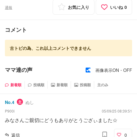
お気に入り
いいね
0
通報
コメント
古トピの為、これ以上コメントできません
ママ達の声
画像表示ON・OFF
新着順
投稿順
新着順
投稿順
主のみ
No.
4
主
ぬし
P900i
05/09/25 08:39:51
みなさんご親切にどうもありがとうござぃました☆
返信
0