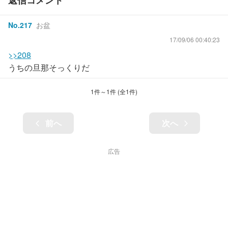
返信コメント
No.
217
お盆
17/09/06 00:40:23
>>208
うちの旦那そっくりだ
1
件～
1
件 (全
1
件)
前へ
次へ
広告