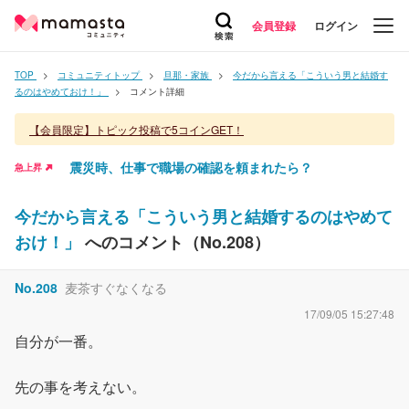
会員登録
ログイン
TOP
コミュニティトップ
旦那・家族
今だから言える「こういう男と結婚す
るのはやめておけ！」
コメント詳細
【会員限定】トピック投稿で5コインGET！
震災時、仕事で職場の確認を頼まれたら？
急上昇
今だから言える「こういう男と結婚するのはやめて
おけ！」
へのコメント（No.
208
）
No.
208
麦茶すぐなくなる
17/09/05 15:27:48
自分が一番。
先の事を考えない。