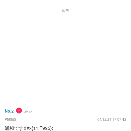
広告
No.
2
主
みぃ
P505iS
04/12/24 17:07:42
浦和です&#x{11:F995};