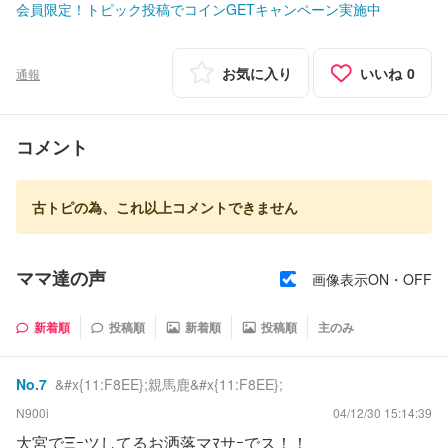
会員限定！トピック投稿でコインGETキャンペーン実施中
お気に入り
いいね
0
通報
コメント
古トピの為、これ以上コメントできません
ママ達の声
画像表示ON・OFF
新着順
投稿順
新着順
投稿順
主のみ
No.
7
&#x{11:F8EE};親馬鹿&#x{11:F8EE};
N900i
04/12/30 15:14:39
大宮でΞｰツしてるお洒落マﾏサｰでス！！