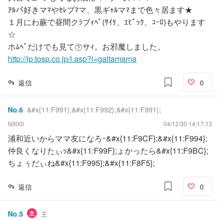
ｱﾙバ好きマﾏやｾﾚブﾏマ、黒ギｬﾙマﾏまで色々居ます★
１月にわ蕨で昼間クﾗブｨﾍﾞ(ｻｲｹ、ｴﾋﾟｯｸ、ﾕｰﾛ)もやります
☆
ホﾑﾍﾟだけでも見て㊦サｨ。お邪魔しました。
http://ip.tosp.co.jp/i.asp?i=galtamama
返信
0
No.
6
&#x{11:F991};&#x{11:F992};&#x{11:F991};
N900i
04/12/30 14:17:13
浦和近いからママ友になろｰ&#x{11:F9CF};&#x{11:F994};
仲良くなりたぃｯ&#x{11:F99F};ょかったら&#x{11:F9BC};
ちょぅだぃね&#x{11:F995};&#x{11:F8F5};
返信
0
No.
5
主
主