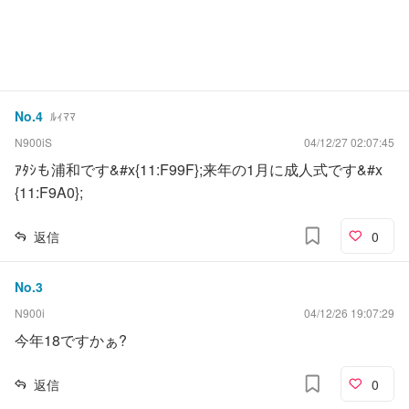
No.
4
ﾙｨﾏﾏ
N900iS
04/12/27 02:07:45
ｱﾀｼも浦和です&#x{11:F99F};来年の1月に成人式です&#x
{11:F9A0};
返信
0
No.
3
N900i
04/12/26 19:07:29
今年18ですかぁ?
返信
0