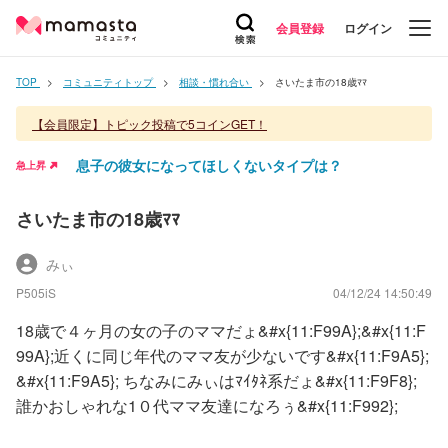
会員登録
ログイン
TOP
コミュニティトップ
相談・慣れ合い
さいたま市の18歳ﾏﾏ
【会員限定】トピック投稿で5コインGET！
息子の彼女になってほしくないタイプは？
急上昇
さいたま市の18歳ﾏﾏ
みぃ
P505iS
04/12/24 14:50:49
18歳で４ヶ月の女の子のママだょ&#x{11:F99A};&#x{11:F
99A};近くに同じ年代のママ友が少ないです&#x{11:F9A5};
&#x{11:F9A5}; ちなみにみぃはﾏｲﾀﾈ系だょ&#x{11:F9F8};
誰かおしゃれな1０代ママ友達になろぅ&#x{11:F992};