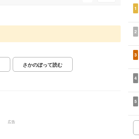
1
2
3
さかのぼって読む
4
5
広告