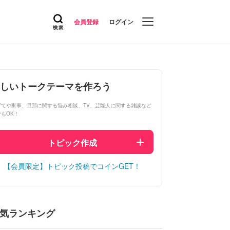
会員登録
ログイン
しいトークテーマを作ろう
育てや家事、旦那に関する悩み相談、TV、芸能人に関する雑談など
でもOK！
トピック作成
【会員限定】トピック投稿でコインGET！
気ランキング