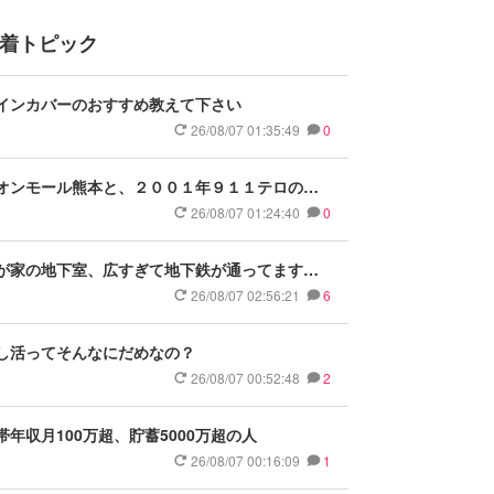
着トピック
インカバーのおすすめ教えて下さい
26/08/07 01:35:49
0
オンモール熊本と、２００１年９１１テロの貿
センタービルの延べ床面積を比べると
26/08/07 01:24:40
0
が家の地下室、広すぎて地下鉄が通ってますが
ましいですか？
26/08/07 02:56:21
6
し活ってそんなにだめなの？
26/08/07 00:52:48
2
帯年収月100万超、貯蓄5000万超の人
26/08/07 00:16:09
1