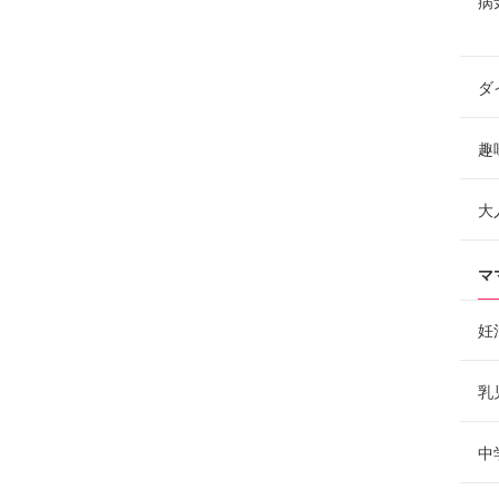
病
ダ
趣
大
マ
妊
乳
中