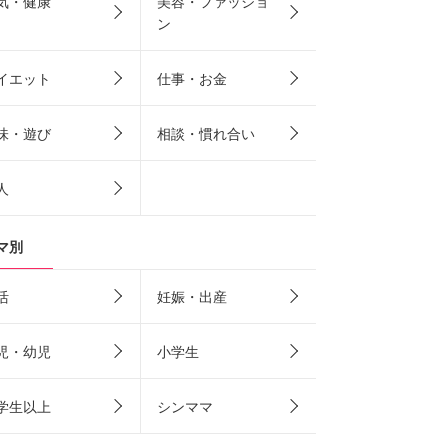
気・健康
美容・ファッショ
ン
イエット
仕事・お金
味・遊び
相談・慣れ合い
人
マ別
活
妊娠・出産
児・幼児
小学生
学生以上
シンママ