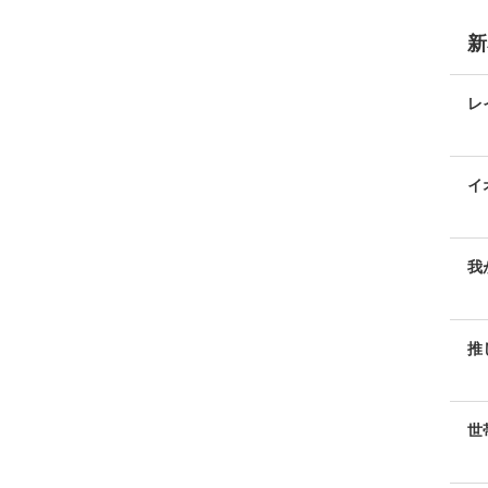
新
レ
イ
易
我
羨
推
世