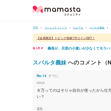
TOP
コミュニティトップ
なんでも
スパルタ義妹
【会員限定】トピック投稿で5コインGET！
義母が、旦那の小遣いが少なくてモラハ
急上昇
スパルタ義妹
へのコメント（N
No.
14
すでに
N902i
８万ってのはそりゃ自分が使ったから仕
い？
通報