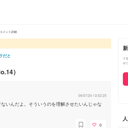
コメント詳細
新
ラだと
子
何
o.
14
）
06/07/24 13:52:25
方ないんだよ。そういうのを理解させたいんじゃな
人
0