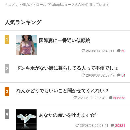
＊コメント欄のパトロールでYahoo!ニュースのAIを使用しています
人気ランキング
1
国際妻に一番近い似顔絵
26/08/08 02:49:11
50
ドンキホがない街に暮らしてる人って不便でしょ
2
26/08/08 02:57:47
54
なんかどうでもいいこと聞かせてくれない？
3
26/08/08 02:25:42
308378
4
あなたの願いを叶えます☆*
26/08/08 02:08:41
20821