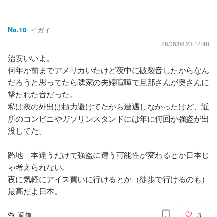
No.
10
イガイ
26/06/08 23:14:48
治安いいよ。
何年か前までアメリカいたけど夜中に破裂音したからなん
だろうと思ってたら隣家の夫婦喧嘩で旦那さんが奥さんに
撃たれた音だった。
私は夜の外出は極力避けてたから遭遇しなかったけど、近
所のコンビニやガソリンスタンドには年に何回か強盗が出
没してた。
路地一本違うだけで強盗に遭う可能性が変わるとか日本じ
ゃ考えられない。
夜に気軽にアイス買いに行けるとか（徒歩で行けるのも）
最高だよ日本。
返信
3