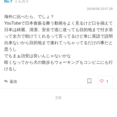
No.
7
ミルガイ
26/06/08 23:07:28
海外に比べたら、でしょ？
YouTubeで日本食振る舞う動画をよく見るけど口を揃えて
日本は綺麗、清潔、安全で道に迷っても目的地まで付き添
って全力で助けてくれるって言ってるけど単に英語で説明
出来ないから目的地まで連れてっちゃってるだけの事だと
思うし
でもまぁ治安は良いんじゃないかな
暗くなってから犬の散歩もウォーキングもコンビニにも行
けるし
返信
1
広告