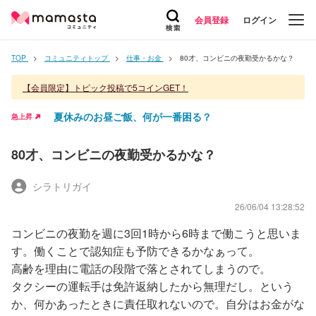
会員登録
ログイン
TOP
コミュニティトップ
仕事・お金
80才、コンビニの夜勤受かるかな？
【会員限定】トピック投稿で5コインGET！
夏休みのお昼ご飯、何が一番困る？
急上昇
80才、コンビニの夜勤受かるかな？
シラトリガイ
26/06/04 13:28:52
コンビニの夜勤を週に3回1時から6時まで働こうと思いま
す。働くことで認知症も予防できるかなぁって。
高齢を理由に電話の段階で落とされてしまうので。
タクシーの運転手は免許返納したから無理だし。という
か、何かあったときに責任取れないので。自分はお金がな