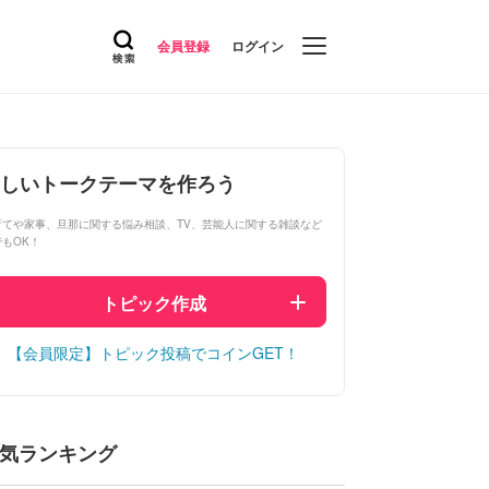
会員登録
ログイン
しいトークテーマを作ろう
育てや家事、旦那に関する悩み相談、TV、芸能人に関する雑談など
でもOK！
トピック作成
【会員限定】トピック投稿でコインGET！
気ランキング