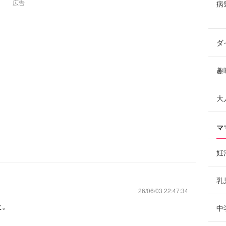
広告
病
ダ
趣
大
マ
妊
乳
26/06/03 22:47:34
た。
中