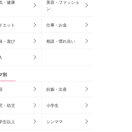
気・健康
美容・ファッショ
ン
イエット
仕事・お金
味・遊び
相談・慣れ合い
人
マ別
活
妊娠・出産
児・幼児
小学生
学生以上
シンママ