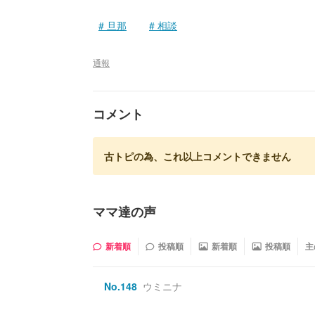
旦那
相談
通報
コメント
古トピの為、これ以上コメントできません
ママ達の声
新着順
投稿順
新着順
投稿順
主
No.
148
ウミニナ