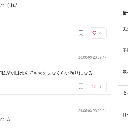
してくれた
新
夫
0
子
26/06/03 23:39:47
娘
ざ私が明日死んでも大丈夫なくらい頼りになる
1
タ
26/06/03 23:02:24
目
ってる