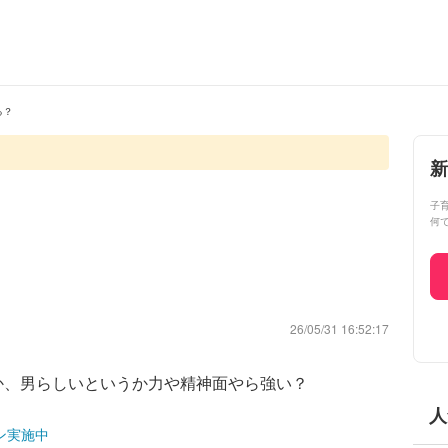
る？
新
子
何
26/05/31 16:52:17
か、男らしいというか力や精神面やら強い？
人
ン実施中