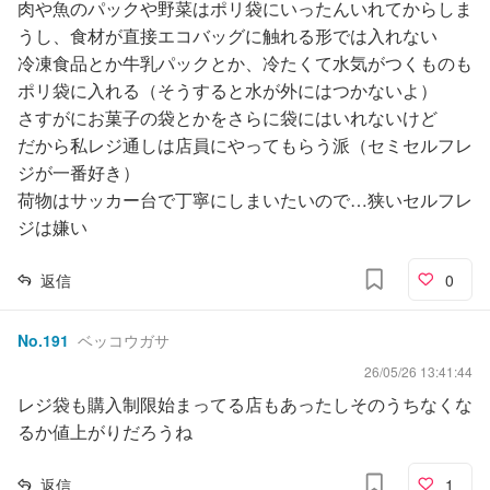
肉や魚のパックや野菜はポリ袋にいったんいれてからしま
うし、食材が直接エコバッグに触れる形では入れない
冷凍食品とか牛乳パックとか、冷たくて水気がつくものも
ポリ袋に入れる（そうすると水が外にはつかないよ）
さすがにお菓子の袋とかをさらに袋にはいれないけど
だから私レジ通しは店員にやってもらう派（セミセルフレ
ジが一番好き）
荷物はサッカー台で丁寧にしまいたいので…狭いセルフレ
ジは嫌い
返信
0
No.
191
ベッコウガサ
26/05/26 13:41:44
レジ袋も購入制限始まってる店もあったしそのうちなくな
るか値上がりだろうね
返信
1