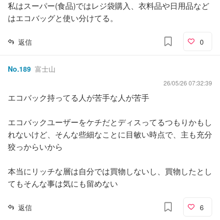
私はスーパー(食品)ではレジ袋購入、衣料品や日用品など
はエコバッグと使い分けてる。
返信
0
No.
189
富士山
26/05/26 07:32:39
エコバック持ってる人が苦手な人が苦手
エコバックユーザーをケチだとディスってるつもりかもし
れないけど、そんな些細なことに目敏い時点で、主も充分
狡っからいから
本当にリッチな層は自分では買物しないし、買物したとし
てもそんな事は気にも留めない
返信
6