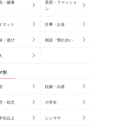
気・健康
美容・ファッショ
ン
イエット
仕事・お金
味・遊び
相談・慣れ合い
人
マ別
活
妊娠・出産
児・幼児
小学生
学生以上
シンママ