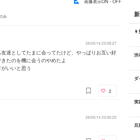
画像表示ON・OFF
新
のみ

26/05/14 23:08:27
も友達としてたまに会ってたけど、やっぱりお互い好
渋
できたのを機に会うのやめたよ
方がいいと思う
ダ
2
実
26/05/14 23:06:25
旦
と