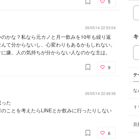
5
26/05/14 22:53:04
キ
のかな？私なら元カノと月一飲みを10年も繰り返
なんて分からないし、心変わりもあるかもしれない。
計に嫌。人の気持ちが分からない人なのかな主は。
9
テ
な
26/05/14 22:49:36
思った
Ｔ
のことを考えたらLINEとか飲みに行ったりしない
旦
6