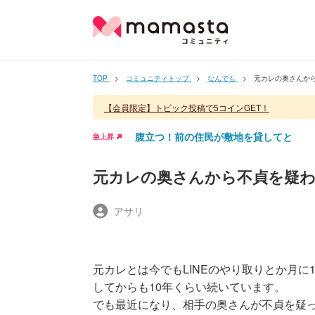
TOP
コミュニティトップ
なんでも
元カレの奥さんか
【会員限定】トピック投稿で5コインGET！
腹立つ！前の住民が敷地を貸してと
急上昇
元カレの奥さんから不貞を疑
アサリ
元カレとは今でもLINEのやり取りとか月
してからも10年くらい続いています。
でも最近になり、相手の奥さんが不貞を疑