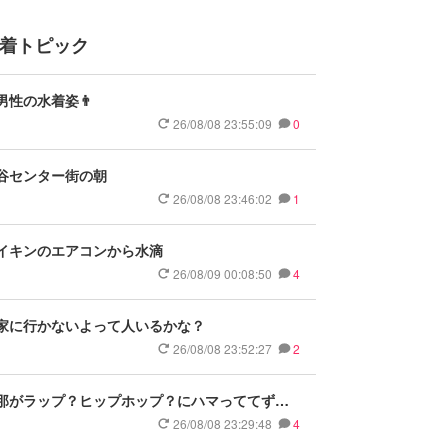
着トピック
男性の水着姿👨
26/08/08 23:55:09
0
谷センター街の朝
26/08/08 23:46:02
1
イキンのエアコンから水滴
26/08/09 00:08:50
4
家に行かないよって人いるかな？
26/08/08 23:52:27
2
那がラップ？ヒップホップ？にハマっててずっ
八小節3本勝負とか言って喧嘩売ってくる😵
26/08/08 23:29:48
4