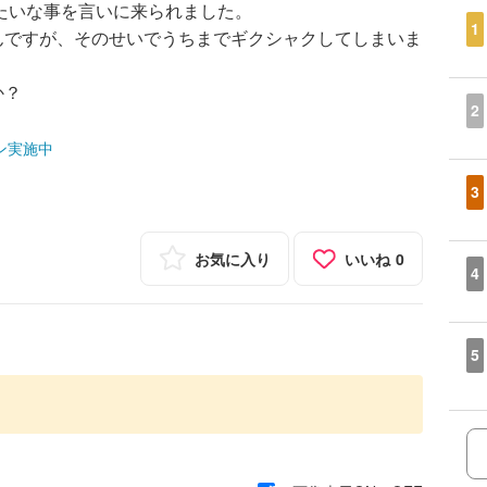
みたいな事を言いに来られました。
1
んですが、そのせいでうちまでギクシャクしてしまいま
か？
2
ン実施中
3
お気に入り
いいね
0
4
5