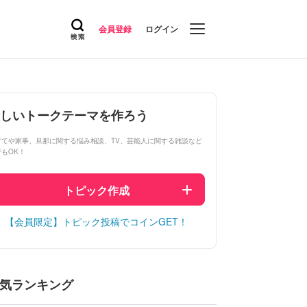
会員登録
ログイン
しいトークテーマを作ろう
育てや家事、旦那に関する悩み相談、TV、芸能人に関する雑談など
でもOK！
トピック作成
【会員限定】トピック投稿でコインGET！
気ランキング