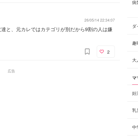
病
26/05/14 22:34:07
ダ
友達と、元カレではカテゴリが別だから9割の人は嫌
趣
2
大
広告
マ
妊
乳
中