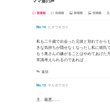
ママ達の声
新着順
投稿順
新着順
投稿順
主
No.
14
ヒオウギガイ
私も二十歳で出会った元彼と別れてから
きな気持ちが隠せなくなったし私に彼氏
もう奥さんの嫌がることはやめてあげた
常識考えられるのであれば
返信
No.
13
サルボウガイ
主、最悪……