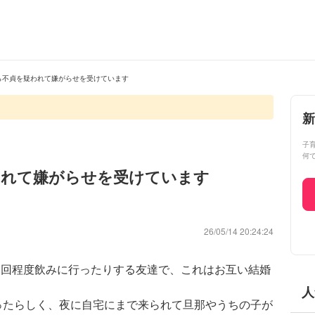
ら不貞を疑われて嫌がらせを受けています
新
子
何
われて嫌がらせを受けています
26/05/14 20:24:24
に1回程度飲みに行ったりする友達で、これはお互い結婚
人
ったらしく、夜に自宅にまで来られて旦那やうちの子が