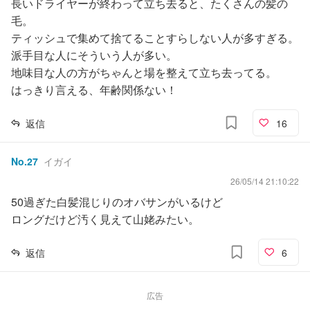
長いドライヤーが終わって立ち去ると、たくさんの髪の
毛。
ティッシュで集めて捨てることすらしない人が多すぎる。
派手目な人にそういう人が多い。
地味目な人の方がちゃんと場を整えて立ち去ってる。
はっきり言える、年齢関係ない！
返信
16
No.
27
イガイ
26/05/14 21:10:22
50過ぎた白髪混じりのオバサンがいるけど
ロングだけど汚く見えて山姥みたい。
返信
6
広告