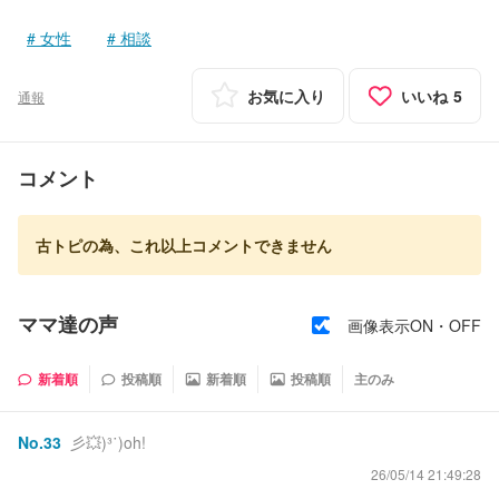
女性
相談
お気に入り
いいね
5
通報
コメント
古トピの為、これ以上コメントできません
ママ達の声
画像表示ON・OFF
新着順
投稿順
新着順
投稿順
主のみ
No.
33
彡💥)³˙)oh!
26/05/14 21:49:28