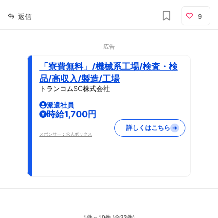
返信
9
広告
「寮費無料」/機械系工場/検査・検
品/高収入/製造/工場
トランコムSC株式会社
派遣社員
時給1,700円
詳しくはこちら
スポンサー：求人ボックス
1
件～
10
件 (全
33
件)