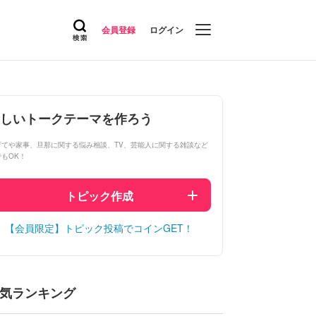
会員登録
ログイン
しいトークテーマを作ろう
育てや家事、旦那に関する悩み相談、TV、芸能人に関する雑談など
でもOK！
トピック作成
【会員限定】トピック投稿でコインGET！
気ランキング