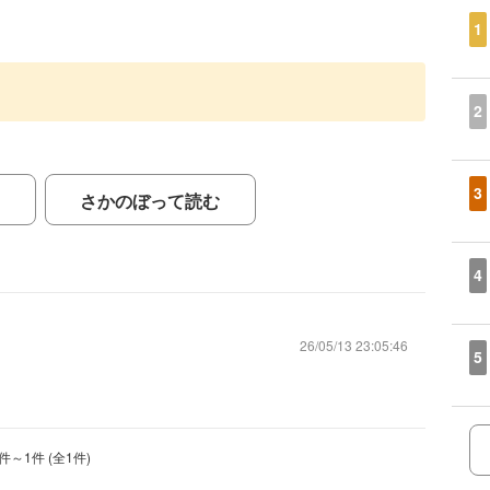
1
2
3
さかのぼって読む
4
26/05/13 23:05:46
5
件～
1
件 (全
1
件)