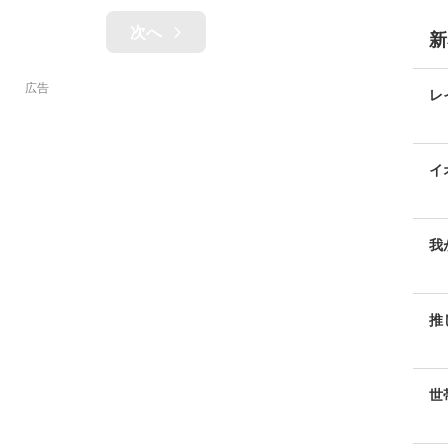
次へ
新
広告
レ
イ
易
我
羨
推
世