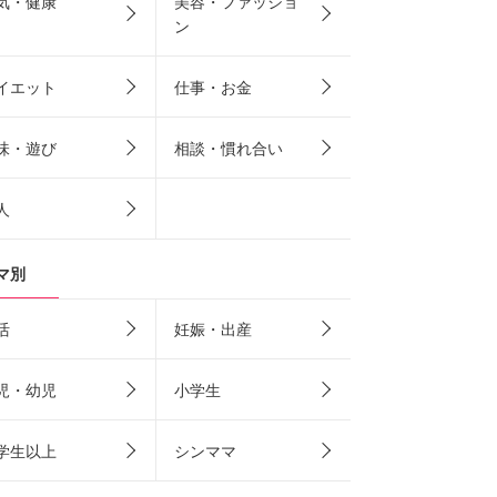
気・健康
美容・ファッショ
ン
イエット
仕事・お金
味・遊び
相談・慣れ合い
人
マ別
活
妊娠・出産
児・幼児
小学生
学生以上
シンママ