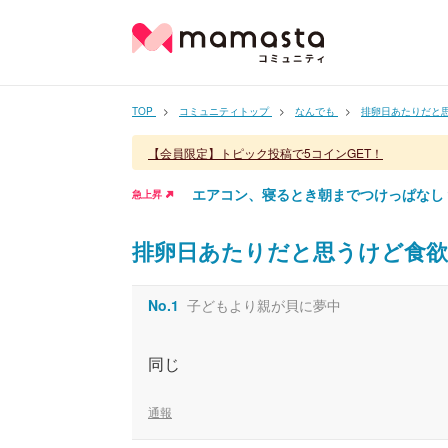
TOP
コミュニティトップ
なんでも
排卵日あたりだと
【会員限定】トピック投稿で5コインGET！
エアコン、寝るとき朝までつけっぱなし
急上昇
排卵日あたりだと思うけど食
No.
1
子どもより親が貝に夢中
同じ
通報