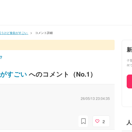
思うけど食欲がすごい
コメント詳細
新
？
子
何
欲がすごい
へのコメント（No.
1
）
26/05/13 23:04:35
2
人