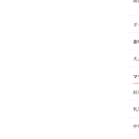
病
ダ
趣
大
マ
妊
乳
中