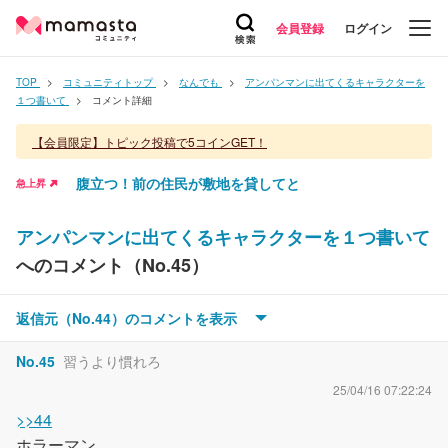
会員登録
ログイン
TOP
コミュニティトップ
なんでも
アンパンマンに出てくるキャラクターを
１つ書いて
コメント詳細
【会員限定】トピック投稿で5コインGET！
腹立つ！前の住民が敷地を貸してと
急上昇
アンパンマンに出てくるキャラクターを１つ書いて
へのコメント（No.
45
）
No.
44
明日は明日の風が吹く
返信元（No.
44
）のコメントを
表示
25/04/16 07:15:57
No.
45
習うより慣れろ
ここまでバタコさんと骨の奴がいないとか
25/04/16 07:22:24
>>44
ホラーマン