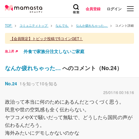
会員登録
ログイン
TOP
コミュニティトップ
なんでも
なんか疲れちゃった…
コメント詳細
【会員限定】トピック投稿で5コインGET！
外食で家族分注文しないご家庭
急上昇
なんか疲れちゃった…
へのコメント（No.
24
）
No.
24
1を知って10を知る
25/01/16 00:16:16
政治って本当に何のためにあるんだとつくづく思う。
民意や世の空気感も全く伝わらない。
ヤフコメやXで騒いだって無駄で、どうしたら国民の声が
伝わるんだろう。
海外みたいにデモしかないのかな