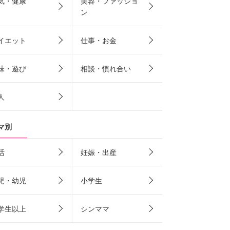
気・健康
美容・ファッショ
ン
イエット
仕事・お金
味・遊び
相談・慣れ合い
人
マ別
活
妊娠・出産
児・幼児
小学生
学生以上
シンママ