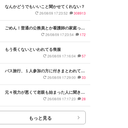
なんかどうでもいいこと聞かせてくれない？
26/08/09 17:23:52
308913
ごめん！普通の公務員とか看護師の家庭って
格下なイメージ
26/08/09 17:23:54
172
もう長くないといわれてる喪服
26/08/09 17:16:04
57
バス旅行、１人参加の方に付きまとわれてイ
ラッ 心が狭い？
26/08/09 17:29:00
33
元々視力が悪くて老眼も始まった人に聞きた
い
26/08/09 17:17:23
28
もっと見る