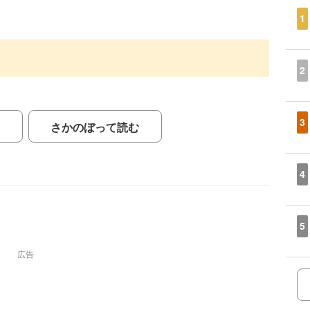
1
2
3
さかのぼって読む
4
5
広告