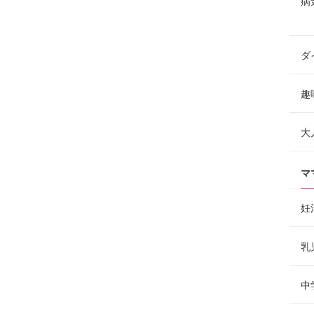
病
ダ
趣
大
マ
妊
乳
中