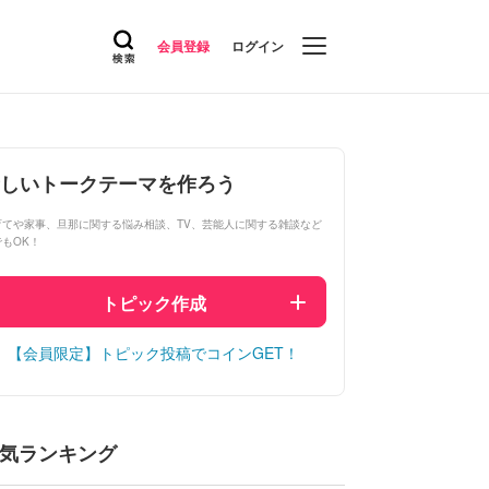
会員登録
ログイン
しいトークテーマを作ろう
育てや家事、旦那に関する悩み相談、TV、芸能人に関する雑談など
でもOK！
トピック作成
【会員限定】トピック投稿でコインGET！
気ランキング