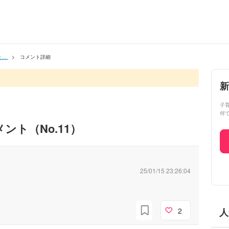
た…
コメント詳細
新
子
何
ント（No.
11
）
25/01/15 23:26:04
2
人