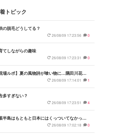
着トピック
供の脱毛どうしてる？
26/08/09 17:23:56
0
育てしながらの趣味
26/08/09 17:23:31
0
現場ルポ】夏の風物詩が喰い物に…隅田川花火
会で暗躍した中国人「場所取り転売ヤー」の高
26/08/09 17:14:01
1
い
告多すぎない？
26/08/09 17:23:51
4
葉半島はもともと日本にはくっついてなかった
だよ
26/08/09 17:02:18
0