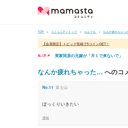
TOP
コミュニティトップ
なんでも
なんか疲れちゃっ
【会員限定】トピック投稿で5コインGET！
実家同居の兄嫁が「月１で来ないで」
急上昇
なんか疲れちゃった…
へのコメ
No.
11
富士山
ぽっくりいきたい
通報