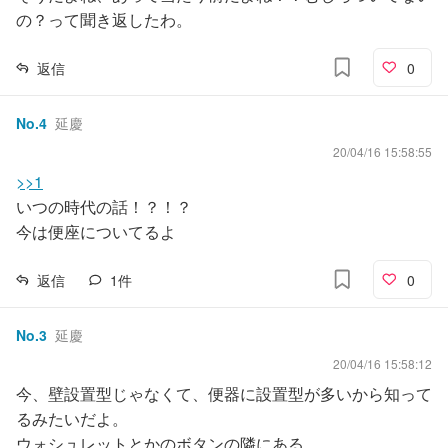
の？って聞き返したわ。
返信
0
No.
4
延慶
20/04/16 15:58:55
>>1
いつの時代の話！？！？
今は便座についてるよ
返信
1
件
0
No.
3
延慶
20/04/16 15:58:12
今、壁設置型じゃなくて、便器に設置型が多いから知って
るみたいだよ。
ウォシュレットとかのボタンの隣にある。