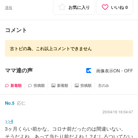
お気に入り
いいね
0
通報
コメント
古トピの為、これ以上コメントできません
ママ達の声
画像表示ON・OFF
新着順
投稿順
新着順
投稿順
主のみ
No.
5
応仁
20/04/16 16:04:47
>>4
3ヶ月くらい前かな。コロナ前だったのは間違いない。
そうだよね、あって当たり前だよね！？むしろついてない