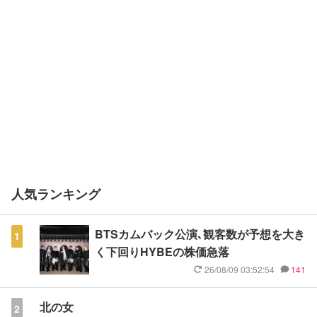
人気ランキング
BTSカムバック公演､観客数が予想を大き
1
く下回りHYBEの株価急落
26/08/09 03:52:54
141
北の女
2