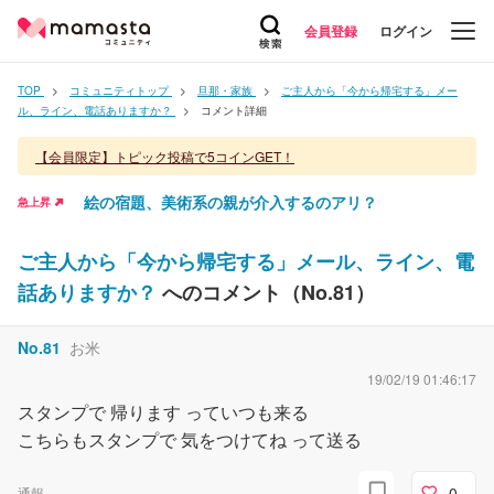
会員登録
ログイン
TOP
コミュニティトップ
旦那・家族
ご主人から「今から帰宅する」メー
ル、ライン、電話ありますか？
コメント詳細
【会員限定】トピック投稿で5コインGET！
絵の宿題、美術系の親が介入するのアリ？
急上昇
ご主人から「今から帰宅する」メール、ライン、電
話ありますか？
へのコメント（No.
81
）
No.
81
お米
19/02/19 01:46:17
スタンプで 帰ります っていつも来る
こちらもスタンプで 気をつけてね って送る
0
通報