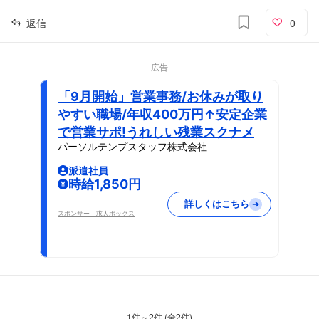
返信
0
広告
「9月開始」営業事務/お休みが取り
やすい職場/年収400万円↑安定企業
で営業サポ!うれしい残業スクナメ
パーソルテンプスタッフ株式会社
派遣社員
時給1,850円
詳しくはこちら
スポンサー：求人ボックス
1
件～
2
件 (全
2
件)