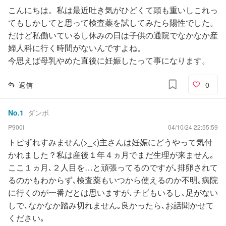
こんにちは。私は最近吐き気がひどくて頭も重いしこれっ
てもしかしてと思って検査薬を試してみたら陽性でした。
だけど私働いているし休みの日は子供の通院でなかなか産
婦人科に行く時間がないんですよね。
今思えば母乳やめた直後に妊娠したって事になります。
返信
0
No.
1
ダンボ
P900i
04/10/24 22:55:59
トピずれすみません(>_<)主さんは妊娠にどうやって気付
かれました？私は産後１年４ヵ月でまだ生理が来ません｡
ここ１ヵ月､２人目を…と頑張ってるのですが｡排卵されて
るのかもわからず､検査薬もいつから使えるのか不明｡病院
に行くのが一番だとは思いますが､チビもいるし､足がない
しで､なかなか踏み切れません｡良かったら､お話聞かせて
ください｡