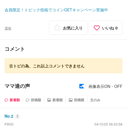
会員限定！トピック投稿でコインGETキャンペーン実施中
お気に入り
いいね
0
通報
コメント
古トピの為、これ以上コメントできません
ママ達の声
画像表示ON・OFF
新着順
投稿順
新着順
投稿順
主のみ
No.
2
主
P900i
04/10/25 06:43:58