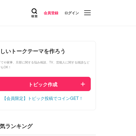
会員登録
ログイン
しいトークテーマを作ろう
育てや家事、旦那に関する悩み相談、TV、芸能人に関する雑談など
でもOK！
トピック作成
【会員限定】トピック投稿でコインGET！
気ランキング