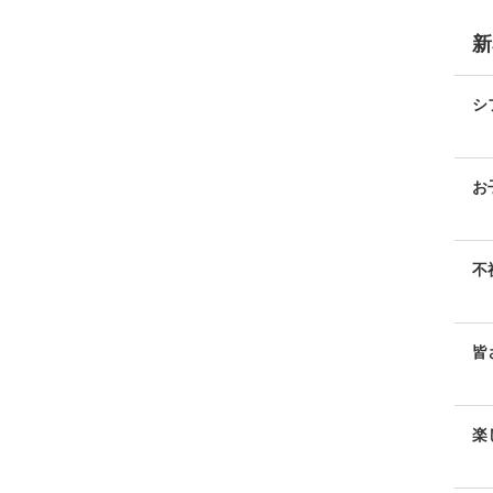
新
シ
お
不
皆
き
楽