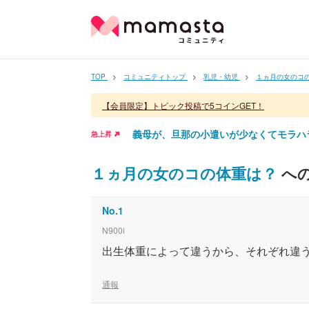
TOP
コミュニティトップ
乳児・幼児
１ヵ月の女のコ
【会員限定】トピック投稿で5コインGET！
義母が、旦那の小遣いが少なくてモラハ
急上昇
１ヵ月の女のコの体重は？
への
No.
1
N900i
出生体重によって違うから、それぞれ違
通報