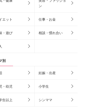
気・健康
美容・ファッショ
ン
イエット
仕事・お金
味・遊び
相談・慣れ合い
人
マ別
活
妊娠・出産
児・幼児
小学生
学生以上
シンママ