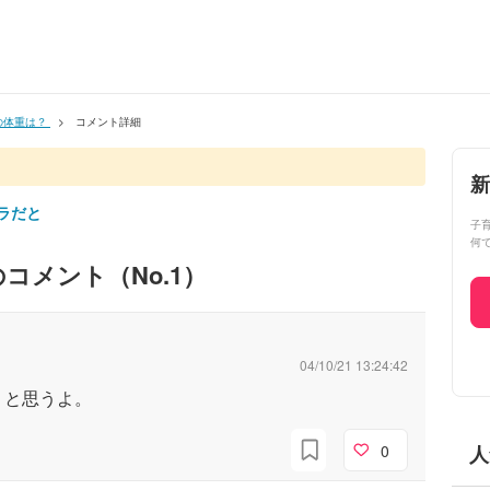
の体重は？
コメント詳細
新
ラだと
子
何
コメント（No.
1
）
04/10/21 13:24:42
うと思うよ。
0
人