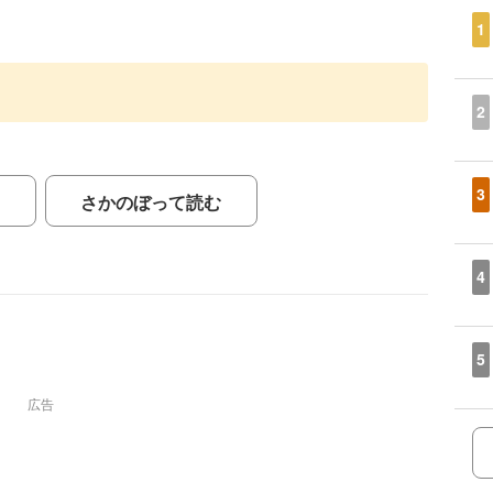
1
2
3
さかのぼって読む
4
5
広告