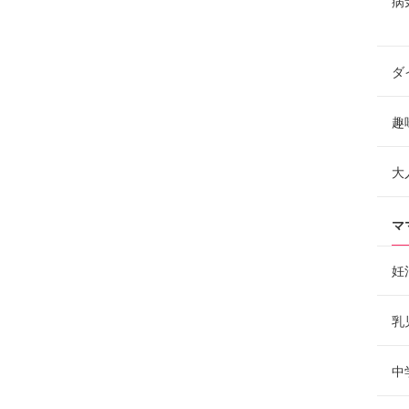
病
ダ
趣
大
マ
妊
乳
中