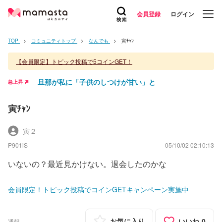
会員登録
ログイン
TOP
コミュニティトップ
なんでも
寅ﾁｬﾝ
【会員限定】トピック投稿で5コインGET！
旦那が私に「子供のしつけが甘い」と
急上昇
寅ﾁｬﾝ
寅２
P901iS
05/10/02 02:10:13
いないの？最近見かけない。退会したのかな
会員限定！トピック投稿でコインGETキャンペーン実施中
お気に入り
いいね
0
通報