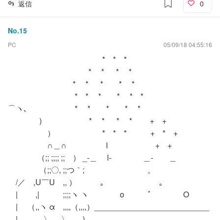
返信
0
No.
15
PC
05/09/18 04:55:16
* * *
* * * *
* * * * *
* * * * * *
⌒ヽ､ * * * * *
) * * * * + +
） * * * + * +
∩＿∩ l + +
（;; ;;;; ;; ） _-＿ l- ＿- ＿
（;;〇, ;;つ｀; 。
/／ ,U￣U ,, ） ｡ 。
| ,| ;;;;ヽ ヽ o ﾟ O
| （,,ヽ α ,,,,（,,,,）__________________________
| 〉 ,,,,〉 ,, ) ,、