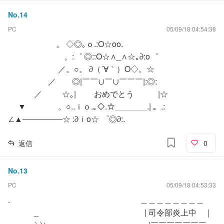
No.
14
PC
05/09/18 04:54:38
。 ◇◎｡ｏ.:O☆οo.
。:゜ ◎::O☆∧_∧☆｡∂:o゜
／。○。 ∂（´∀｀）O◇。☆
／ ◎|￣￣∪￣∪￣￣￣|:◎:
／ ☆｡| おめでとう |☆
▼ 。○..ｉｏ.｡◇.☆＿＿＿＿.| 。.:
∠▲―――――☆ :∂ｉo☆ ゜◎∂:.
返信
0
No.
13
PC
05/09/18 04:53:33
. ＿＿＿＿＿＿＿＿
_ | 司令部炎上中 ｜