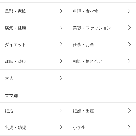
旦那・家族
料理・食べ物
病気・健康
美容・ファッション
ダイエット
仕事・お金
趣味・遊び
相談・慣れ合い
大人
ママ別
妊活
妊娠・出産
乳児・幼児
小学生