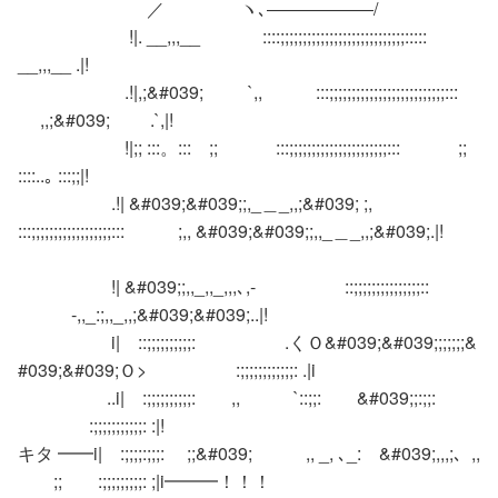
／ ヽ､――――――/
!|. __,,,__ ::::;;;;;;;;;;;;;;;;;;;;;;;;;;;;:::::
__,,,__ .|!
.!|,;&#039; `,, :::;;;;;;;;;;;;;;;;;;;;;;;;;;:::
,,;&#039; .`,|!
!|;; :::。::: ;; :::;;;;;;;;;;;;;;;;;;;;;;::: ;;
::::..｡ :::;;|!
.!| &#039;&#039;;,_＿_,,;&#039; ;,
:::;;;;;;;;;;;;;;;;;;::: ;,, &#039;&#039;;,,_＿_,,;&#039;.|!
!| &#039;;,,_,,_,,,､,‐ ::;;;;;;;;;;;;;;;::
‐,,_:;,,_,,;&#039;&#039;..|!
i| ::;;;;;;;;;;: .くＯ&#039;&#039;;;;;;;&
#039;&#039;Ｏ> :;;;;;;;;;;;;: .|i
..i| :;;;;;;;;;;: ,, `::;;: &#039;;:;;:
:;;;;;;;;;;;: :|!
キタ ━━i| :;;;;:;;;: ;;&#039; ,, _, ､_: &#039;,,,;、,,
;; :;;;;;;;;;: ;|i━━━！！！