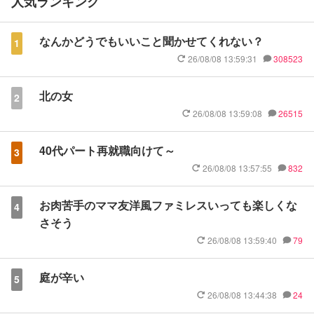
人気ランキング
なんかどうでもいいこと聞かせてくれない？
1
26/08/08 13:59:31
308523
北の女
2
26/08/08 13:59:08
26515
40代パート再就職向けて～
3
26/08/08 13:57:55
832
お肉苦手のママ友洋風ファミレスいっても楽しくな
4
さそう
26/08/08 13:59:40
79
庭が辛い
5
26/08/08 13:44:38
24