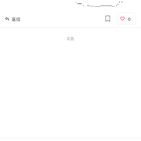
`ー、,,＿__,,,,,,,,,_ ,-ﾞﾞ
返信
0
広告