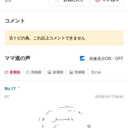
コメント
古トピの為、これ以上コメントできません
ママ達の声
画像表示ON・OFF
新着順
投稿順
新着順
投稿順
主のみ
No.
17
*
PC
05/09/18 17:58:40
__,,,,＿
／´ ￣｀ヽ,
/ 〃 _,ｧ---‐一ﾍヽ
i ／´ ﾘ}