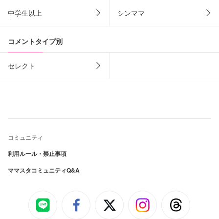
中学生以上
シンママ
コメントタイプ別
セレクト
コミュニティ
利用ルール・禁止事項
ママスタコミュニティQ&A