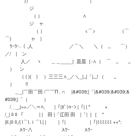
｀)） |￣￣￣￣￣￣￣
ジ
（ ） ∧
ジ ャ
（ ） <⌒> （⌒
⌒) ャ |
ｳｰｳｰ.（ .人 ／⌒＼ ＼（ ,, ⌒）
／/ | ン
人／ ヽ ＿＿____］皿皿［-∧（ ⌒ ,, ,,
） ン
（ ( )( ) ）三三三∧_／＼_|,,|「|,,,! （ ,,
） !!
＿_|￣田￣田 /￣￣Π . ∩ |&#039;|「|&#039;&#039;&
#039;|「（ ）
/＿_,|==／＼＝ﾊ,￣￣|「|ｶﾞｼｬｰﾝ |「| | * +
/_| ﾛ ﾛ 「￣￣￣ | | 田 |「|∑田 田 |「|［［ *
|ll.|ﾛ ﾛ,/| l⌒l.ｌ⌒l.| | |「| |「|ﾐﾐﾐﾐﾐﾐ ++*:
λﾜｰ∧ λﾜｰ λﾜｰ