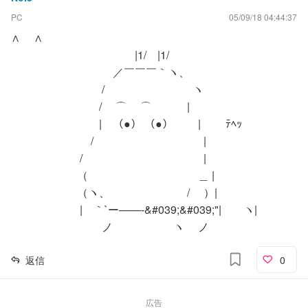
PC
05/09/18 04:44:37
∧ ∧
|1/ |1/
／￣￣￣｀ヽ、
/ ヽ
/ ⌒ ⌒ |
| （●） （●） | ﾃﾍｯ
/ |
/ |
（ ＿ |
（ヽ、 / ）|
| ｀`ー――‐&#039;&#039;"| ヽ|
ゝ ノ ヽ ノ
返信
0
広告