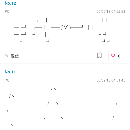
No.
12
PC
05/09/18 04:52:53
┃ ┏━┃ ┃┃
━┏┛ ┏━┃ ━━(ﾟ∀ﾟ)━━┛ ┃┃
━┏┛ ┛ ┃ ┛┛
┛ ┛ ┛┛
返信
0
No.
11
PC
05/09/18 04:51:45
/ヽ
/ヽ
/ ヽ /
ヽ
/ ヽ /
ヽ