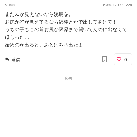
SH900i
05/09/17 14:05:20
まだﾝｺが見えないなら浣腸を。
お尻がﾝｺが見えてるなら綿棒とかで出してあげて!!
うちの子もこの前お尻が限界まで開いてんのに出なくて…
ほじった…
始めのが出ると、あとはｽﾝﾅﾘ出たよ
返信
0
広告