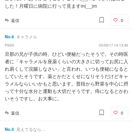
した！月曜日に病院に行って見ますm(__)m
返信
0
No.
6
キャラメル
P900i
05/09/17 14:13:46
旦那の兄が子供の時、ひどい便秘だったそうで。その時医
者に「キャラメルを座薬くらいの大きさに切ってお尻に入
れ易くして浣腸しなさい」と言われ、いつも便秘になると
していたそうです。薬とかだとくせになりそうだけどキャ
ラメルならいいかもと思います。普段から野菜を中心に摂
って十分な水分と運動も大切だそうです。痔になるとかわ
いそうですし。お大事に。
返信
0
No.
5
見えてるなら…