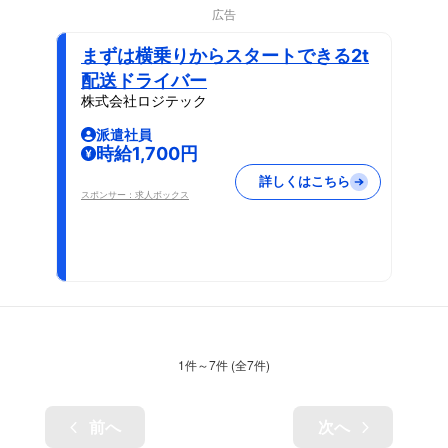
広告
まずは横乗りからスタートできる2t
配送ドライバー
株式会社ロジテック
派遣社員
時給1,700円
詳しくはこちら
スポンサー：求人ボックス
1
件～
7
件 (全
7
件)
前へ
次へ