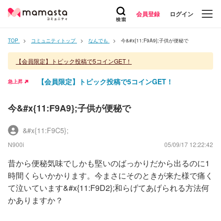
会員登録
ログイン
TOP
コミュニティトップ
なんでも
今&#x{11:F9A9};子供が便秘で
【会員限定】トピック投稿で5コインGET！
【会員限定】トピック投稿で5コインGET！
急上昇
今&#x{11:F9A9};子供が便秘で
&#x{11:F9C5};
N900i
05/09/17 12:22:42
昔から便秘気味でしかも堅いのばっかりだから出るのに1
時間くらいかかります。今まさにそのときが来た様で痛く
て泣いています&#x{11:F9D2};和らげてあげられる方法何
かありますか？