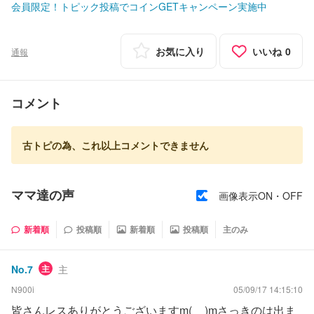
会員限定！トピック投稿でコインGETキャンペーン実施中
お気に入り
いいね
0
通報
コメント
古トピの為、これ以上コメントできません
ママ達の声
画像表示ON・OFF
新着順
投稿順
新着順
投稿順
主のみ
No.
7
主
主
N900i
05/09/17 14:15:10
皆さんレスありがとうございますm(__)mさっきのは出ま