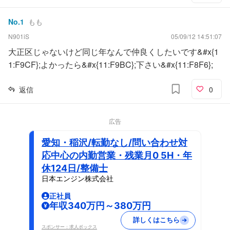
No.
1
もも
N901iS
05/09/12 14:51:07
大正区じゃないけど同じ年なんで仲良くしたいです&#x{1
1:F9CF};よかったら&#x{11:F9BC};下さい&#x{11:F8F6};
返信
0
広告
愛知・稲沢/転勤なし/問い合わせ対
応中心の内勤営業・残業月0 5H・年
休124日/整備士
日本エンジン株式会社
正社員
年収340万円～380万円
詳しくはこちら
スポンサー：求人ボックス