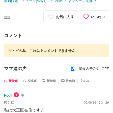
会員限定！トピック投稿でコインGETキャンペーン実施中
お気に入り
いいね
0
通報
コメント
古トピの為、これ以上コメントできません
ママ達の声
画像表示ON・OFF
新着順
投稿順
新着順
投稿順
主のみ
No.
4
主
主
F901iC
05/09/13 12:31:29
私は大正区在住です☆