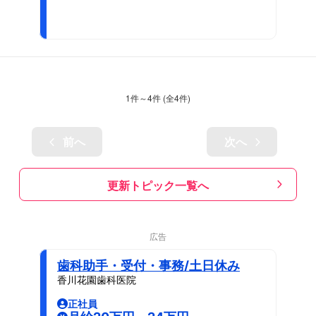
1
件～
4
件 (全
4
件)
前へ
次へ
更新トピック一覧へ
広告
歯科助手・受付・事務/土日休み
香川花園歯科医院
正社員