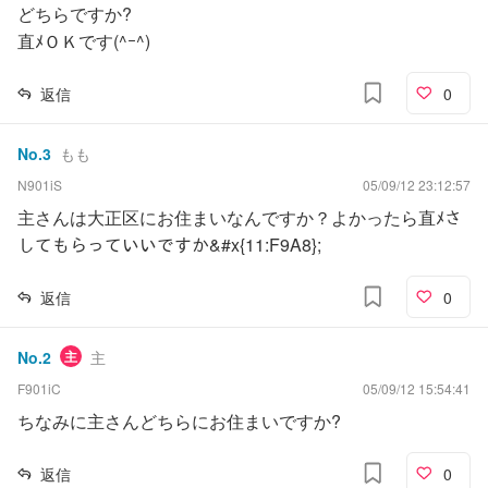
どちらですか?
直ﾒＯＫです(^ｰ^)
返信
0
No.
3
もも
N901iS
05/09/12 23:12:57
主さんは大正区にお住まいなんですか？よかったら直ﾒさ
してもらっていいですか&#x{11:F9A8};
返信
0
No.
2
主
主
F901iC
05/09/12 15:54:41
ちなみに主さんどちらにお住まいですか?
返信
0