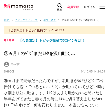
会員登録
ログイン
TOP
コミュニティトップ
乳児・幼児
⑦ヵ月♀のﾍﾞﾋﾞまだﾐﾙｸを沢山吐く…
【会員限定】トピック投稿で5コインGET！
【会員限定】トピック投稿で5コインGET！
急上昇
⑦ヵ月♀のﾍﾞﾋﾞまだﾐﾙｸを沢山吐く…
ﾏ～ﾏﾏ
SH900i
04/10/05 14:14:59
⑥ヵ月まで完母だったんですが、乳吐きがｶﾅﾘひどくて出
掛けても抱いているといつの間にか吐いていてひどい時は
水溜まり並に吐きます。ﾐﾙｸはあまり吐かないと聞いたし
半年あげてきたし⑥ヵ月の時にﾐﾙｸに切り替えました&#x
{11:F9A9};けど、何も変わりません…本当に悩んでいま