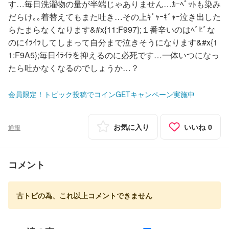
す…毎日洗濯物の量が半端じゃありません…ｶｰﾍﾟｯﾄも染み
だらけ｡｡着替えてもまた吐き…その上ｷﾞｬｰｷﾞｬｰ泣き出した
らたまらなくなります&#x{11:F997};１番辛いのはﾍﾞﾋﾞな
のにｲﾗｲﾗしてしまって自分まで泣きそうになります&#x{1
1:F9A5};毎日ｲﾗｲﾗを抑えるのに必死です…一体いつになっ
たら吐かなくなるのでしょうか…？
会員限定！トピック投稿でコインGETキャンペーン実施中
お気に入り
いいね
0
通報
コメント
古トピの為、これ以上コメントできません