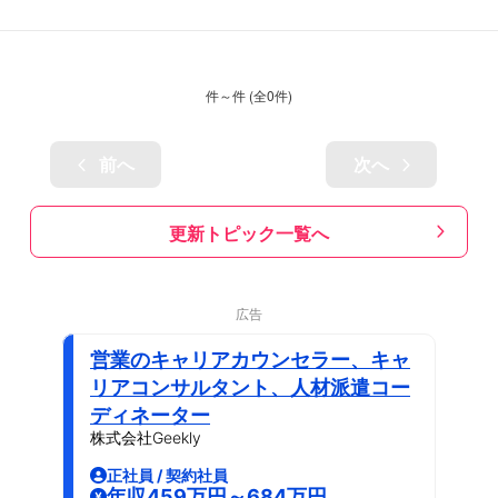
件～
件 (全
0
件)
前へ
次へ
更新トピック一覧へ
広告
営業のキャリアカウンセラー、キャ
リアコンサルタント、人材派遣コー
ディネーター
株式会社Geekly
正社員 / 契約社員
年収459万円～684万円