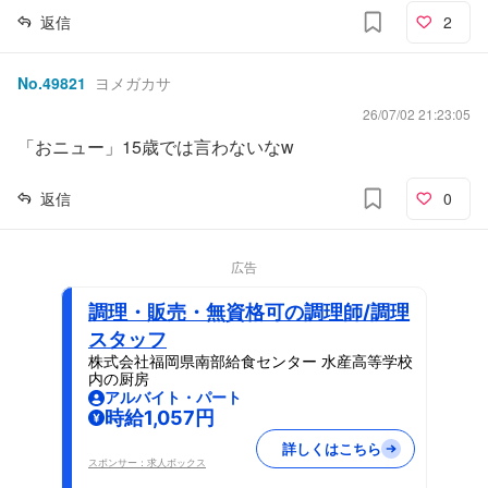
返信
2
No.
49821
ヨメガカサ
26/07/02 21:23:05
「おニュー」15歳では言わないなw
返信
0
広告
調理・販売・無資格可の調理師/調理
スタッフ
株式会社福岡県南部給食センター 水産高等学校
内の厨房
アルバイト・パート
時給1,057円
詳しくはこちら
スポンサー：求人ボックス