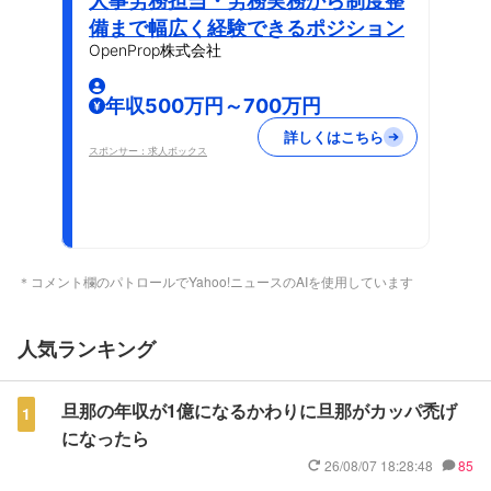
人事労務担当・労務実務から制度整
備まで幅広く経験できるポジション
OpenProp株式会社
年収500万円～700万円
詳しくはこちら
スポンサー：求人ボックス
＊コメント欄のパトロールでYahoo!ニュースのAIを使用しています
人気ランキング
旦那の年収が1億になるかわりに旦那がカッパ禿げ
1
になったら
26/08/07 18:28:48
85