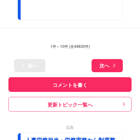
1
件～
10
件 (全
49830
件)
前へ
次へ
コメントを書く
更新トピック一覧へ
広告