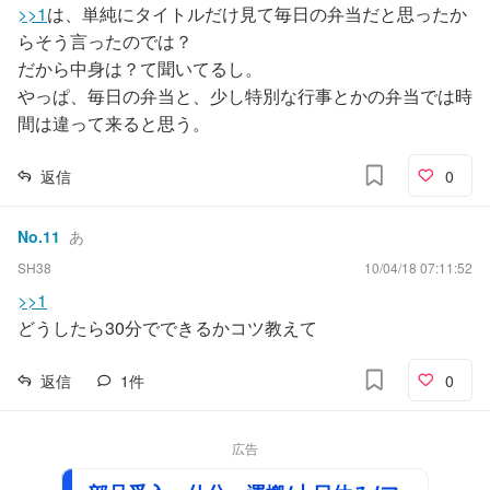
>>1
は、単純にタイトルだけ見て毎日の弁当だと思ったか
らそう言ったのでは？
だから中身は？て聞いてるし。
やっぱ、毎日の弁当と、少し特別な行事とかの弁当では時
間は違って来ると思う。
返信
0
No.
11
あ
SH38
10/04/18 07:11:52
>>1
どうしたら30分でできるかコツ教えて
返信
1
件
0
広告