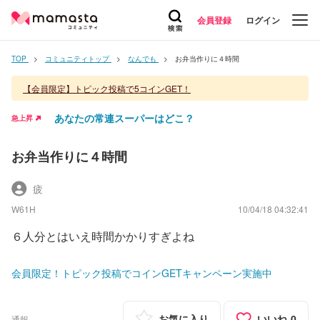
会員登録
ログイン
TOP
コミュニティトップ
なんでも
お弁当作りに４時間
【会員限定】トピック投稿で5コインGET！
あなたの常連スーパーはどこ？
急上昇
お弁当作りに４時間
疲
W61H
10/04/18 04:32:41
６人分とはいえ時間かかりすぎよね
会員限定！トピック投稿でコインGETキャンペーン実施中
お気に入り
いいね
0
通報