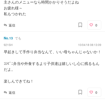
主さんのメニューなら時間かかりそうだよね
お疲れ様～
私もつかれた
返信
0
No.
13
でも
921SH
10/04/18 08:13:09
早起きして手作り弁当なんて、いい母ちゃんじゃないか！
ｺﾝﾋﾞﾆ弁当や外食するより子供達は嬉しいし心に残るもん
だよ。
楽しんできてね！
返信
0