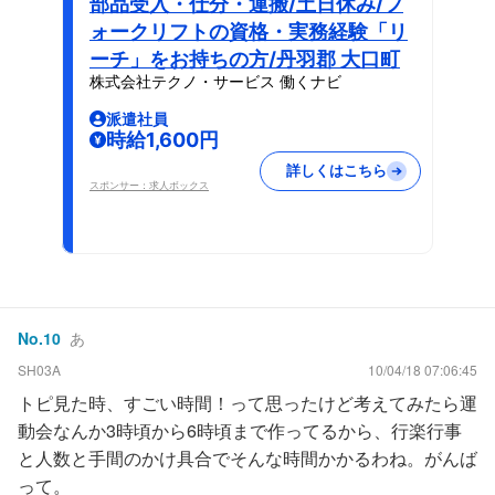
部品受入・仕分・運搬/土日休み/フ
ォークリフトの資格・実務経験「リ
ーチ」をお持ちの方/丹羽郡 大口町
株式会社テクノ・サービス 働くナビ
派遣社員
時給1,600円
詳しくはこちら
スポンサー：求人ボックス
No.
10
あ
SH03A
10/04/18 07:06:45
トピ見た時、すごい時間！って思ったけど考えてみたら運
動会なんか3時頃から6時頃まで作ってるから、行楽行事
と人数と手間のかけ具合でそんな時間かかるわね。がんば
って。