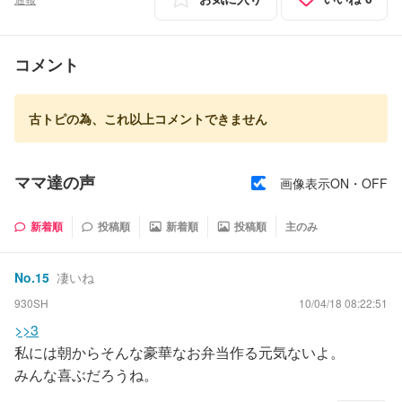
コメント
古トピの為、これ以上コメントできません
ママ達の声
画像表示ON・OFF
新着順
投稿順
新着順
投稿順
主のみ
No.
15
凄いね
930SH
10/04/18 08:22:51
>>3
私には朝からそんな豪華なお弁当作る元気ないよ。
みんな喜ぶだろうね。