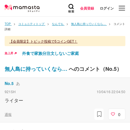
会員登録
ログイン
TOP
コミュニティトップ
なんでも
無人島に持っていくなら…
コメント
詳細
【会員限定】トピック投稿で5コインGET！
外食で家族分注文しないご家庭
急上昇
無人島に持っていくなら…
へのコメント（No.
5
）
No.
5
あ
921SH
10/04/16 22:04:50
ライター
0
通報