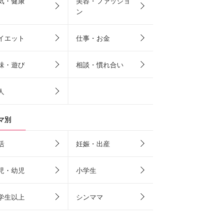
気・健康
美容・ファッショ
ン
イエット
仕事・お金
味・遊び
相談・慣れ合い
人
マ別
活
妊娠・出産
児・幼児
小学生
学生以上
シンママ