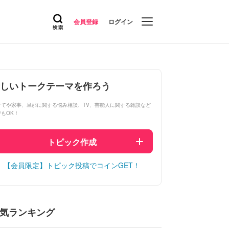
会員登録
ログイン
しいトークテーマを作ろう
育てや家事、旦那に関する悩み相談、TV、芸能人に関する雑談など
でもOK！
トピック作成
【会員限定】トピック投稿でコインGET！
気ランキング