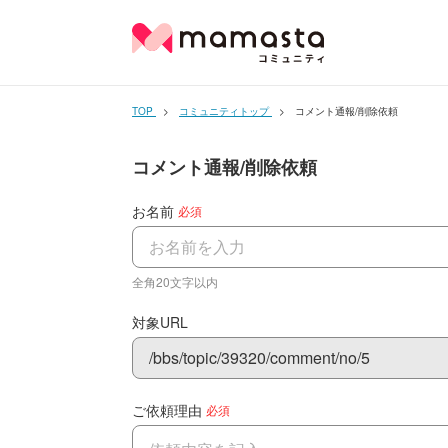
TOP
コミュニティトップ
コメント通報/削除依頼
コメント通報/削除依頼
お名前
必須
全角20文字以内
対象URL
/bbs/topic/39320/comment/no/5
ご依頼理由
必須