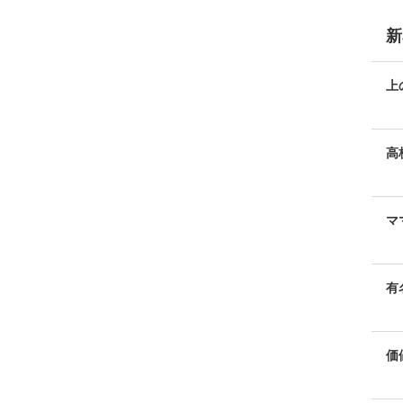
新
上
方
高
マ
有
価