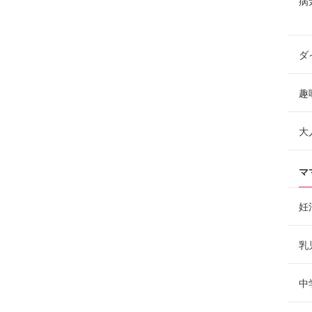
病
ダ
趣
大
マ
妊
乳
中