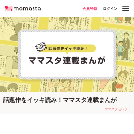
会員登録
ログイン
セ
コ
コ
塾
ア
レク
ミュニ
ラ
探
ンケー
ト
テ
ム
し
トβ
ィ
んが
ママスタ会員になると何ができるの？
マスタセレクト