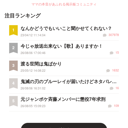
ママの本音があふれる掲示板コミュニティ
注目ランキング
なんかどうでもいいこと聞かせてくれない？
1
307978
23/04/12 11:14:04
今じゃ放送出来ない【歌】ありますか！
2
15
26/08/06 17:00:46
渡る世間は鬼ばかり
3
1632
25/05/12 14:08:22
鬼滅の刃のブルーレイが届いたけどネタバレ。
4
富岡さん死亡！
16
26/08/06 16:31:02
元ジャンポケ斉藤メンバーに懲役7年求刑
5
109
26/08/05 15:09:23