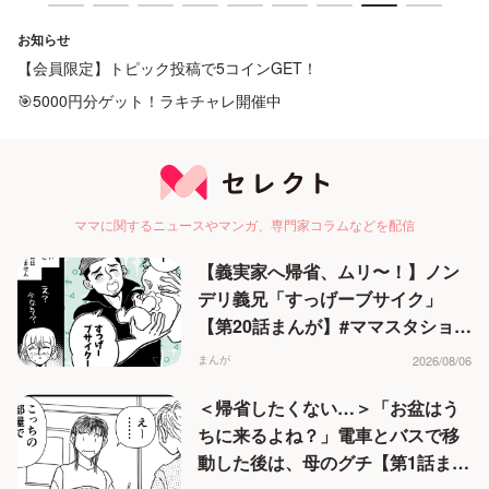
ママスタ
お知らせ
【会員限定】トピック投稿で5コインGET！
🎯5000円分ゲット！ラキチャレ開催中
ママに関するニュースやマンガ、専門家コラムなどを配信
【義実家へ帰省、ムリ〜！】ノン
デリ義兄「すっげーブサイク」
【第20話まんが】#ママスタショー
ト
まんが
2026/08/06
＜帰省したくない…＞「お盆はう
ちに来るよね？」電車とバスで移
動した後は、母のグチ【第1話まん