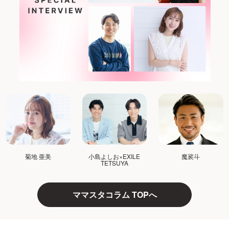
菊地 亜美
小島よしお×EXILE
魔裟斗
TETSUYA
ママスタコラム TOPへ