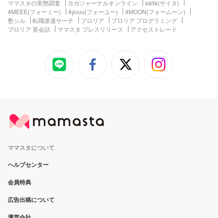
ママスタの実態調査
ヨガジャーナルオンライン
saita(サイタ)
4MEEE(フォーミー)
4yuuu(フォーユー)
4MOON(フォームーン)
塾シル
転職派遣サーチ
プロリア
プロリア プログラミング
プロリア 英会話
ママスタ プレスリリース
アクセストレード
ママスタについて
ヘルプセンター
会員特典
広告出稿について
運営会社