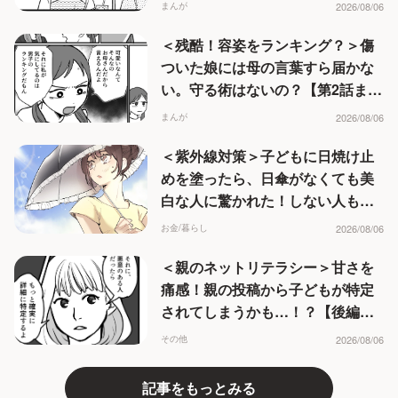
が】
まんが
2026/08/06
＜残酷！容姿をランキング？＞傷
ついた娘には母の言葉すら届かな
い。守る術はないの？【第2話まん
が】
まんが
2026/08/06
＜紫外線対策＞子どもに日焼け止
めを塗ったら、日傘がなくても美
白な人に驚かれた！しない人もい
るの？
お金/暮らし
2026/08/06
＜親のネットリテラシー＞甘さを
痛感！親の投稿から子どもが特定
されてしまうかも…！？【後編ま
んが】
その他
2026/08/06
記事をもっとみる