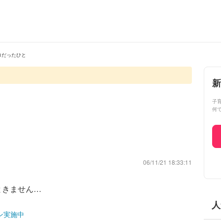
ロだったひと
新
子
何
と
06/11/21 18:33:11
ときません…
人
ン実施中