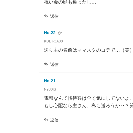
祝い金の額も違ったし…
返信
No.
22
か
KDDI-CA33
送り主の名前はママスタのコテで…（笑
返信
No.
21
N900iS
電報なんて招待客は全く気にしてないよ
もし心配なら主さん、私も送ろうか‥？
返信