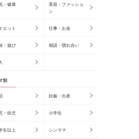
気・健康
美容・ファッショ
ン
イエット
仕事・お金
味・遊び
相談・慣れ合い
人
マ別
活
妊娠・出産
児・幼児
小学生
学生以上
シンママ