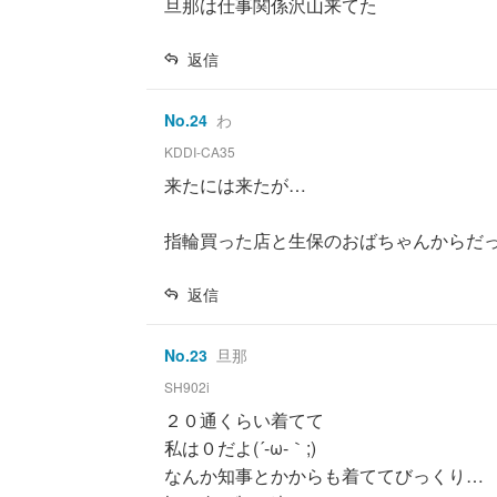
旦那は仕事関係沢山来てた
返信
No.
24
わ
KDDI-CA35
来たには来たが…
指輪買った店と生保のおばちゃんからだ
返信
No.
23
旦那
SH902i
２０通くらい着てて
私は０だよ(´-ω-｀;)
なんか知事とかからも着ててびっくり…