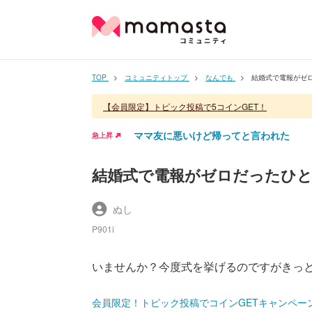
TOP
コミュニティトップ
なんでも
結婚式で電報がゼ
【会員限定】トピック投稿で5コインGET！
ママ友に悪いけど帰ってと言われた
急上昇
結婚式で電報がゼロだったひ
ぬし
P901i
いませんか？今度式を挙げるのですがきっ
会員限定！トピック投稿でコインGETキャンペー