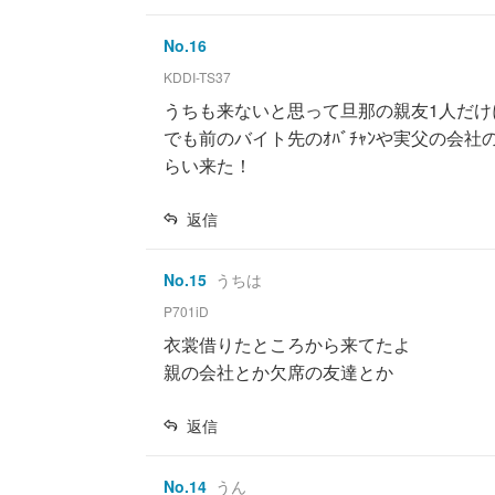
No.
16
KDDI-TS37
うちも来ないと思って旦那の親友1人だ
でも前のバイト先のｵﾊﾞﾁｬﾝや実父の会
らい来た！
返信
No.
15
うちは
P701iD
衣裳借りたところから来てたよ
親の会社とか欠席の友達とか
返信
No.
14
うん