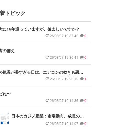
着トピック
大に16年通っていますが、羨ましいですか？
26/08/07 19:37:42
0
害の備え
26/08/07 19:36:41
0
の気温が暑すぎる日は、エアコンの効きも悪く
る？
26/08/07 19:26:12
1
だね〜
26/08/07 19:14:36
0
日本のカジノ産業：市場動向、成長の原
動力、および2025～2037年の予測
26/08/07 19:14:07
0