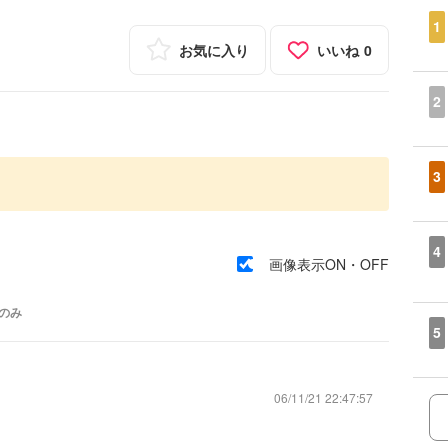
1
お気に入り
いいね
0
2
3
4
画像表示ON・OFF
のみ
5
06/11/21 22:47:57