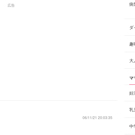
病
広告
ダ
趣
大
マ
妊
乳
06/11/21 20:03:35
中