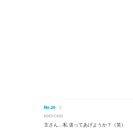
No.
20
う
KDDI-CA33
主さん…私 送ってあげようか？（笑）