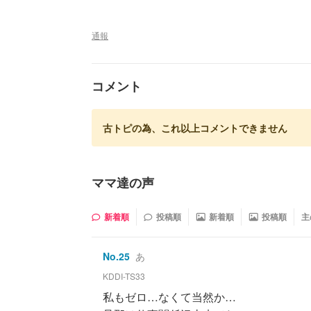
通報
コメント
古トピの為、これ以上コメントできません
ママ達の声
新着順
投稿順
新着順
投稿順
主
No.
25
あ
KDDI-TS33
私もゼロ…なくて当然か…