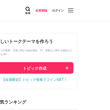
会員登録
ログイン
しいトークテーマを作ろう
育てや家事、旦那に関する悩み相談、TV、芸能人に関する雑談など
でもOK！
トピック作成
【会員限定】トピック投稿でコインGET！
気ランキング